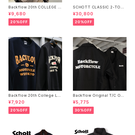
Backflow 20th COLLEGE C
SCHOTT CLASSIC 2-TONE
OACH JACKET
DOWN JACKET
¥9,680
¥30,800
20%OFF
20%OFF
Backflow 20th College Lo
Backflow Original T/C Ope
go T/C Sweat
n Collar S/S Work Shirt
¥7,920
¥5,775
20%OFF
30%OFF