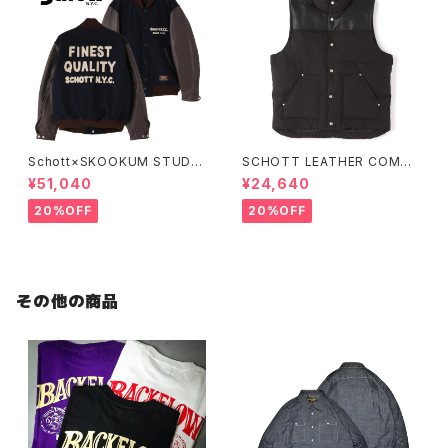
Schott×SKOOKUM STUDIU
SCHOTT LEATHER COMBI
M JACKET FINEST QUALIT
DOWN VEST
¥51,040
¥24,640
Y
20%OFF
20%OFF
その他の商品