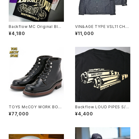
Backflow MC Original BIKE
VIN＆AGE TYPE VSL11 CHA
LOGO S/S TEE
MBRAY SHIRT
¥4,180
¥11,000
TOYS McCOY WORK BOO
Backflow LOUD PIPES S/S
TS "SAXON" GLASS LEATH
T-SHIRT
¥77,000
¥4,400
ER