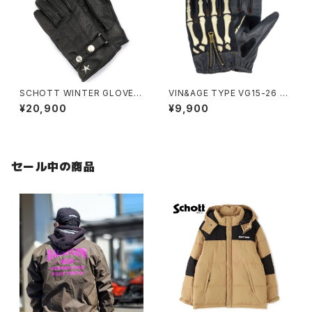
SCHOTT WINTER GLOVE S
VIN&AGE TYPE VG15-26 SK
HORT
ELETON GLOVES
¥20,900
¥9,900
セール中の商品