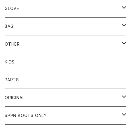
TOPS
UNCROWD
BUCO
GLOVE
BOTTOMS
SHADE
CYCLE ZOMBIES
SHOEI
MECHANIX WEAR
BAG
OTHER
TOPS
TOPS
SCHOTT
DIN MARKET
JRP
DEGNER
OTHER
BOTTOMS
CAP
OTHER
VANSON
72JAM
CHURCHILL
ROUGH TAIL
LEUS
KIDS
OTHER
SHIRTS
OTHER
TOYS McCOY
リード工業
NAPA
DIN MARKET
HTC
PARTS
JACKET
SHIRTS
OTHER
VIN&AGE
DIN MARKET
STREAM TRAIL
SLOW WEAR LION
ORIGINAL
CUT
CUT
TOPS
WEAR
BAG
HARLEY DAVIDSON
STANCE
TOPS
SPPN BOOTS ONLY
BOTTOMS
PANTS
BOTTOMS
OTHER
OTHER