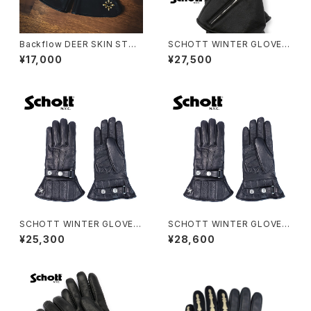
Backflow DEER SKIN STUD
SCHOTT WINTER GLOVE L
S GLOVE
ONG
¥17,000
¥27,500
SCHOTT WINTER GLOVE
SCHOTT WINTER GLOVE
MID
MID
¥25,300
¥28,600