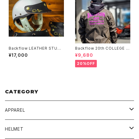
Backflow LEATHER STUDS
Backflow 20th COLLEGE C
VISOR
OACH JACKET
¥17,000
¥9,680
20%OFF
CATEGORY
APPAREL
BLUCO
HELMET