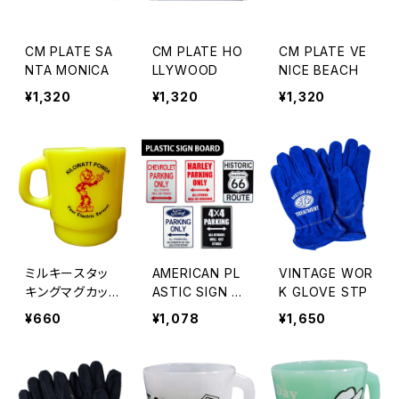
CM PLATE SA
CM PLATE HO
CM PLATE VE
NTA MONICA
LLYWOOD
NICE BEACH
¥1,320
¥1,320
¥1,320
ミルキースタッ
AMERICAN PL
VINTAGE WOR
キングマグカッ
ASTIC SIGN B
K GLOVE STP
プ キロワット
OARD
¥660
¥1,078
¥1,650