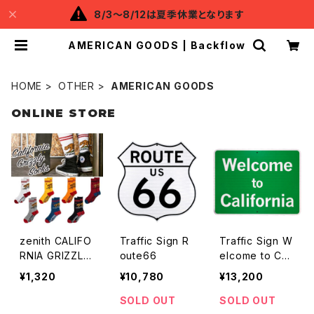
8/3～8/12は夏季休業となります
AMERICAN GOODS | Backflow
HOME
OTHER
AMERICAN GOODS
ONLINE STORE
zenith CALIFO
Traffic Sign R
Traffic Sign W
RNIA GRIZZLY
oute66
elcome to CAL
SOCKS
IFORNIA
¥1,320
¥10,780
¥13,200
SOLD OUT
SOLD OUT