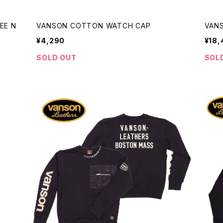
E N
VANSON COTTON WATCH CAP
VAN
¥4,290
¥18,
SOLD OUT
SOL