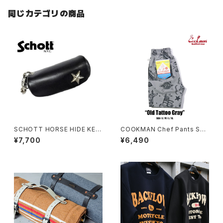
同じカテゴリの商品
SCHOTT HORSE HIDE KEY
COOKMAN Chef Pants Sho
CASE
rt Old Tattoo Gray
¥7,700
¥6,490