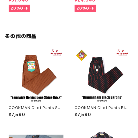
Y
20%OFF
20%OFF
その他の商品
COOKMAN Chef Pants Se
COOKMAN Chef Pants Bir
miwide Herringbone Stripe
mingham Black Barons
¥7,590
¥7,590
Brick