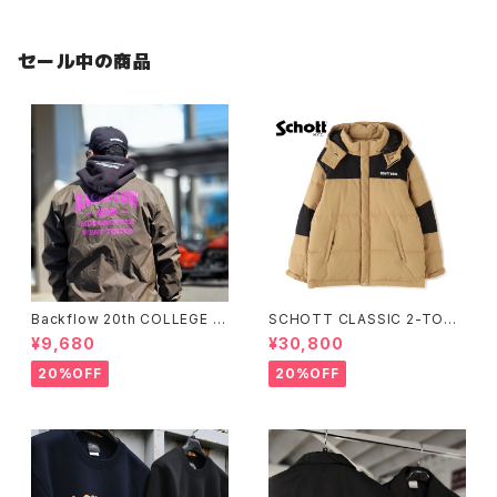
セール中の商品
Backflow 20th COLLEGE C
SCHOTT CLASSIC 2-TONE
OACH JACKET
DOWN JACKET
¥9,680
¥30,800
20%OFF
20%OFF