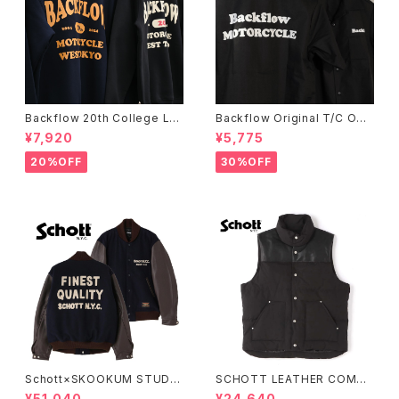
Backflow 20th College Lo
Backflow Original T/C Ope
go T/C Sweat
n Collar S/S Work Shirt
¥7,920
¥5,775
20%OFF
30%OFF
Schott×SKOOKUM STUDIU
SCHOTT LEATHER COMBI
M JACKET FINEST QUALIT
DOWN VEST
¥51,040
¥24,640