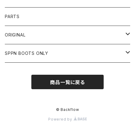
OTHER
SHIRTS
OTHER
TOYS McCOY
リード工業
NAPA
DIN MARKET
HTC
PARTS
JACKET
SHIRTS
OTHER
VIN&AGE
DIN MARKET
STREAM TRAIL
SLOW WEAR LION
ORIGINAL
CUT
CUT
TOPS
WEAR
BAG
HARLEY DAVIDSON
STANCE
TOPS
SPPN BOOTS ONLY
BOTTOMS
PANTS
BOTTOMS
OTHER
OTHER
OTHER
CHIPPS COMPANY
AMERICAN GOODS
GOODS
BOOTS
商品一覧に戻る
JACKET
SHIRTS
ROUGH TAIL
VANLIFE
ACCESSORIES
CUT
RETRO GRADE
© Backflow
Powered by
SWEAT
ALPHA INDUSTRIES