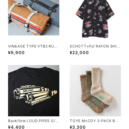
VIN＆AGE TYPE VTB2 RUG
SCHOTT×PJ/ RAYON SHIR
& LEATHER RUG HOLDER
T ALOHALAND
¥9,900
¥22,000
Backflow LOUD PIPES S/S
TOYS McCOY 3-PACK BO
T-SHIRT
OTS SOCKS
¥4,400
¥3,300