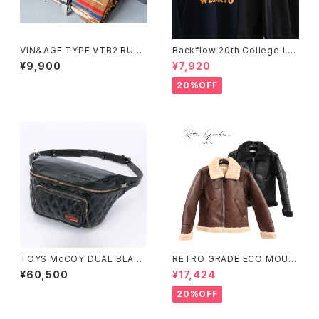
VIN＆AGE TYPE VTB2 RUG
Backflow 20th College Lo
& LEATHER RUG HOLDER
go T/C Sweat
¥9,900
¥7,920
20%OFF
TOYS McCOY DUAL BLADE
RETRO GRADE ECO MOUT
BAG MAX
ON JACKET
¥60,500
¥17,424
20%OFF