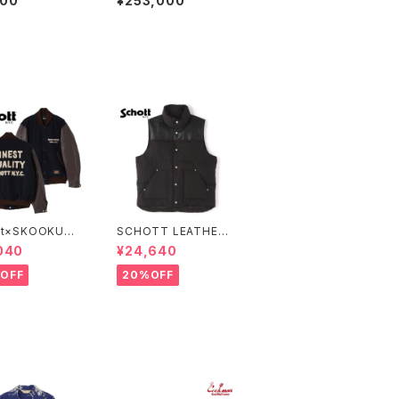
800
¥253,000
N MOTORS "
O size44
tt×SKOOKUM
SCHOTT LEATHER
IUM JACKET F
COMBI DOWN VEST
040
¥24,640
T QUALITY
OFF
20%OFF