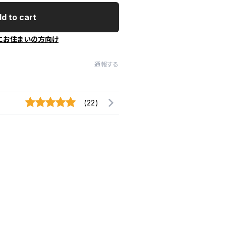
d to cart
にお住まいの方向け
通報する
(22)