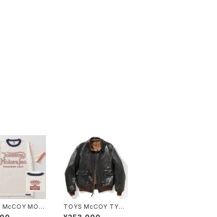
 McCOY MOT
TOYS McCOY TYPE
CLE TEE " JO
A-2 JACKET MFG. C