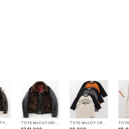
TYPE
TOYS McCOY GRIZ
TOYS McCOY CRO
TOYS
THIN
ZLY JACKET
PPED RAGLAN TEE "
ORCY