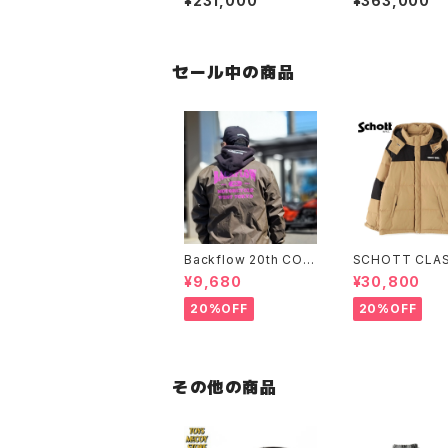
¥231,000
¥363,000
O
G CO.BLACK V
セール中の商品
Backflow 20th COL
SCHOTT CLAS
LEGE COACH JACK
-TONE DOWN
¥9,680
¥30,800
ET
ET
20%OFF
20%OFF
その他の商品