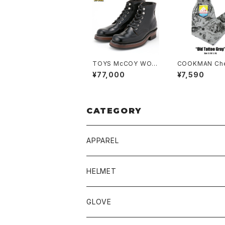
TOYS McCOY WOR
COOKMAN Chef Pa
K BOOTS "SAXON"
nts Old Tatto
¥77,000
¥7,590
GLASS LEATHER
Y
CATEGORY
APPAREL
BLUCO
HELMET
TOPS
UNCROWD
BUCO
GLOVE