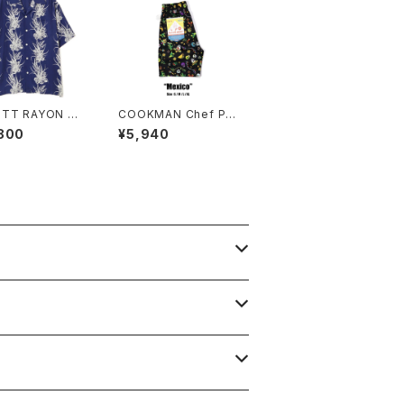
TT RAYON SH
COOKMAN Chef Pa
CACTUS
nts Short Mexico
800
¥5,940