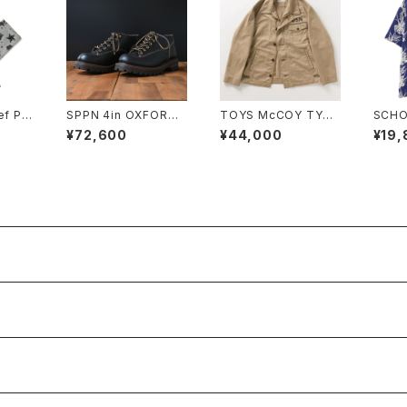
SPPN 4in OXFORD
TOYS McCOY TYPE
SCHO
o GRA
BOOTS BLACK TUM
A-2 DECK, COMMER
IRT 
¥72,600
¥44,000
¥19,
AZ
CIAL VER