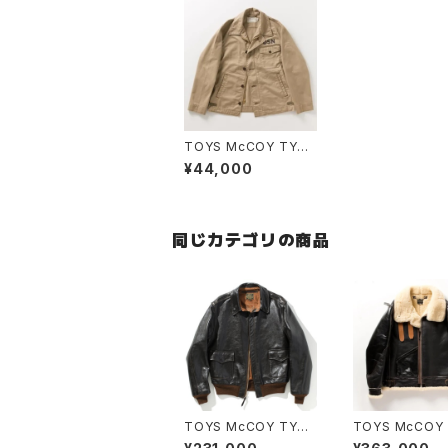
TOYS McCOY TYPE
A-2 DECK, COMMER
¥44,000
CIAL VER
同じカテゴリの商品
TOYS McCOY TYPE
TOYS McCOY 
A-2 JACKET MFG. C
B-3 RWA CLO