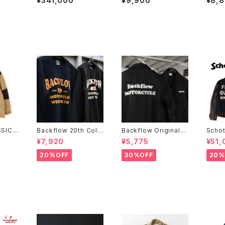
¥341,000
¥9,900
¥8,
ER.
JOHNSON MOTORS
HNSO
SIC 2
Backflow 20th Coll
Backflow Original
Scho
 JACK
ege Logo T/C Swea
T/C Open Collar S/S
STUD
¥7,920
¥5,775
¥51,
t
Work Shirt
INES
20%OFF
30%OFF
20%