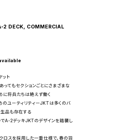
A-2 DECK, COMMERCIAL
available
ケット
あってもセクションごとにさまざまな
めに将兵たちは絶えず働く
めのユーティリティーJKTは多くのバ
民生品も存在する
でA-2デッキJKTのデザインを踏襲し
ノクロスを採用した一重仕様で、春の羽