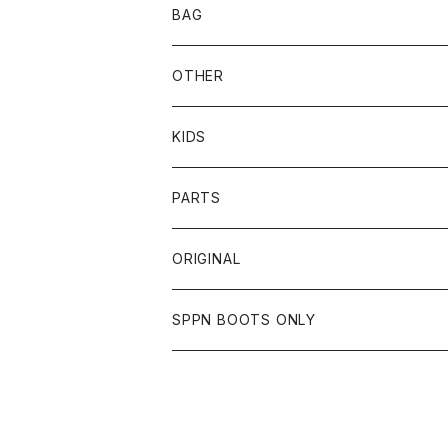
BOTTOMS
SHADE
CYCLE ZOMBIES
SHOEI
MECHANIX WEAR
BAG
OTHER
TOPS
TOPS
SCHOTT
DIN MARKET
JRP
DEGNER
OTHER
BOTTOMS
CAP
OTHER
VANSON
72JAM
CHURCHILL
ROUGH TAIL
LEUS
KIDS
OTHER
SHIRTS
OTHER
TOYS McCOY
リード工業
NAPA
DIN MARKET
HTC
PARTS
JACKET
SHIRTS
OTHER
VIN&AGE
DIN MARKET
STREAM TRAIL
SLOW WEAR LION
ORIGINAL
CUT
CUT
TOPS
WEAR
BAG
HARLEY DAVIDSON
STANCE
TOPS
SPPN BOOTS ONLY
BOTTOMS
PANTS
BOTTOMS
OTHER
OTHER
OTHER
CHIPPS COMPANY
AMERICAN GOODS
GOODS
BOOTS
JACKET
SHIRTS
ROUGH TAIL
VANLIFE
ACCESSORIES