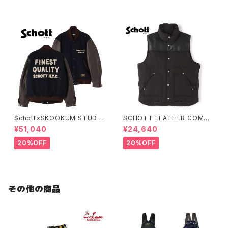
Schott×SKOOKUM STUDIU
SCHOTT LEATHER COMBI
M JACKET FINEST QUALIT
DOWN VEST
¥51,040
¥24,640
Y
20%OFF
20%OFF
その他の商品