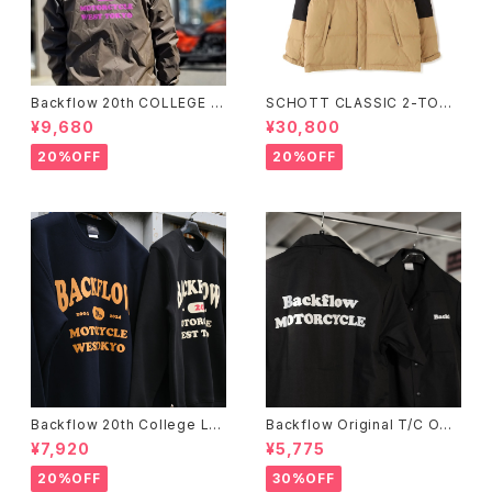
Backflow 20th COLLEGE C
SCHOTT CLASSIC 2-TONE
OACH JACKET
DOWN JACKET
¥9,680
¥30,800
20%OFF
20%OFF
Backflow 20th College Lo
Backflow Original T/C Ope
go T/C Sweat
n Collar S/S Work Shirt
¥7,920
¥5,775
20%OFF
30%OFF