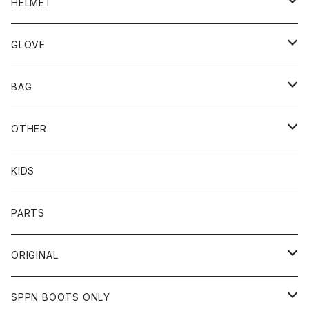
BLUCO
HELMET
TOPS
UNCROWD
BUCO
GLOVE
BOTTOMS
SHADE
CYCLE ZOMBIES
SHOEI
MECHANIX WEAR
BAG
OTHER
TOPS
TOPS
SCHOTT
DIN MARKET
JRP
DEGNER
OTHER
BOTTOMS
CAP
OTHER
VANSON
72JAM
CHURCHILL
ROUGH TAIL
LEUS
KIDS
OTHER
SHIRTS
OTHER
TOYS McCOY
リード工業
NAPA
DIN MARKET
HTC
PARTS
JACKET
SHIRTS
OTHER
VIN&AGE
DIN MARKET
STREAM TRAIL
SLOW WEAR LION
ORIGINAL
CUT
CUT
TOPS
WEAR
BAG
HARLEY DAVIDSON
STANCE
TOPS
SPPN BOOTS ONLY