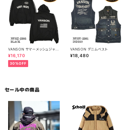
VANSON サマーメッシュジャケ
VANSON デニムベスト
ット
¥16,170
¥18,480
30%OFF
セール中の商品