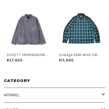
SCHOTT HERRINGBONE C
Vin＆Age SEMI WIDE OMBR
OVERALL
E CHECK SHIRT
¥37,400
¥11,990
CATEGORY
APPAREL