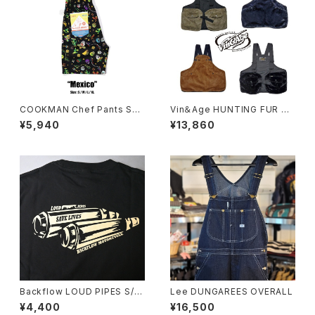
COOKMAN Chef Pants Sho
Vin＆Age HUNTING FUR VE
rt Mexico
ST
¥5,940
¥13,860
Backflow LOUD PIPES S/S
Lee DUNGAREES OVERALL
T-SHIRT
¥4,400
¥16,500