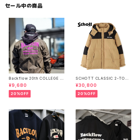
セール中の商品
Backflow 20th COLLEGE C
SCHOTT CLASSIC 2-TONE
OACH JACKET
DOWN JACKET
¥9,680
¥30,800
20%OFF
20%OFF