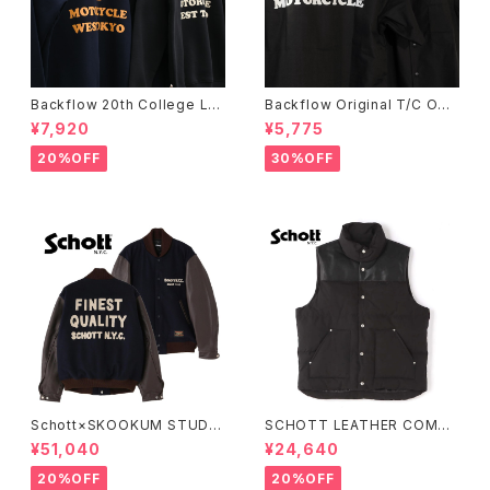
Backflow 20th College Lo
Backflow Original T/C Ope
go T/C Sweat
n Collar S/S Work Shirt
¥7,920
¥5,775
20%OFF
30%OFF
Schott×SKOOKUM STUDIU
SCHOTT LEATHER COMBI
M JACKET FINEST QUALIT
DOWN VEST
¥51,040
¥24,640
Y
20%OFF
20%OFF