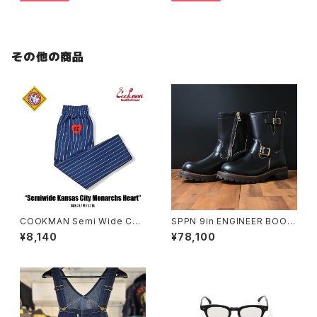
その他の商品
COOKMAN Semi Wide Che
SPPN 9in ENGINEER BOOT
f Pants KANSAS CITY
S BLACK TUMAZ
¥8,140
¥78,100