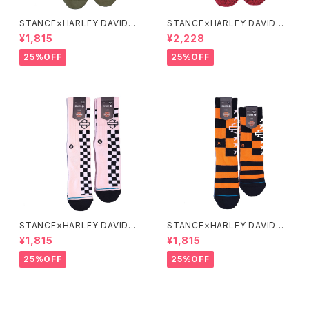
STANCE×HARLEY DAVIDSO
STANCE×HARLEY DAVIDSO
N MOTOR SOCKS
N 70S SOCKS
¥1,815
¥2,228
25%OFF
25%OFF
STANCE×HARLEY DAVIDSO
STANCE×HARLEY DAVIDSO
N SIDE CHECK SOCKS
N CHECKERED SOCKS
¥1,815
¥1,815
25%OFF
25%OFF