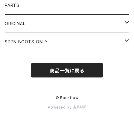
OTHER
SHIRTS
OTHER
TOYS McCOY
リード工業
NAPA
DIN MARKET
HTC
PARTS
JACKET
SHIRTS
OTHER
VIN&AGE
DIN MARKET
STREAM TRAIL
SLOW WEAR LION
ORIGINAL
CUT
CUT
TOPS
WEAR
BAG
HARLEY DAVIDSON
STANCE
TOPS
SPPN BOOTS ONLY
BOTTOMS
PANTS
BOTTOMS
OTHER
OTHER
OTHER
CHIPPS COMPANY
AMERICAN GOODS
GOODS
BOOTS
商品一覧に戻る
JACKET
SHIRTS
ROUGH TAIL
VANLIFE
ACCESSORIES
CUT
RETRO GRADE
© Backflow
Powered by
SWEAT
ALPHA INDUSTRIES
EDWIN