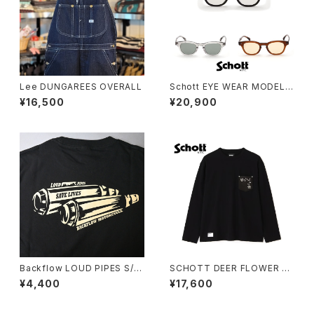
Lee DUNGAREES OVERALL
Schott EYE WEAR MODEL L
IAM
¥16,500
¥20,900
Backflow LOUD PIPES S/S
SCHOTT DEER FLOWER S
T-SHIRT
TUDS LS T-SHIRT
¥4,400
¥17,600