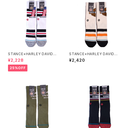
STANCE×HARLEY DAVIDSO
STANCE×HARLEY DAVIDSO
N No.1 SOCKS
N CLASSIC SOCKS
¥2,228
¥2,420
25%OFF