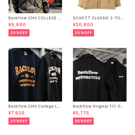
Backflow 20th COLLEGE C
SCHOTT CLASSIC 2-TONE
OACH JACKET
DOWN JACKET
¥9,680
¥30,800
20%OFF
20%OFF
Backflow 20th College Lo
Backflow Original T/C Ope
go T/C Sweat
n Collar S/S Work Shirt
¥7,920
¥5,775
20%OFF
30%OFF