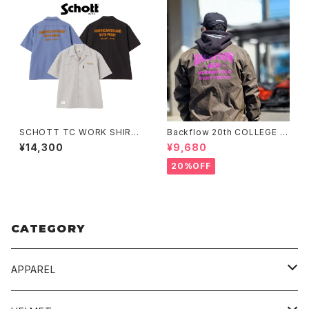
SCHOTT TC WORK SHIRT
Backflow 20th COLLEGE C
AMERICAN BRAND WITH P
OACH JACKET
¥14,300
¥9,680
RIDE EMB
20%OFF
CATEGORY
APPAREL