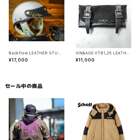
Backflow LEATHER STUDS
VIN&AGE VTB1_25 LEATHE
VISOR
R TOOL ROLL
¥17,000
¥11,000
セール中の商品