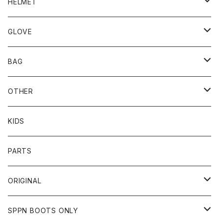
BLUCO
HELMET
TOPS
UNCROWD
BUCO
GLOVE
BOTTOMS
SHADE
CYCLE ZOMBIES
SHOEI
MECHANIX WEAR
BAG
OTHER
TOPS
TOPS
SCHOTT
DIN MARKET
JRP
DEGNER
OTHER
BOTTOMS
CAP
OTHER
VANSON
72JAM
CHURCHILL
ROUGH TAIL
LEUS
KIDS
OTHER
SHIRTS
OTHER
TOYS McCOY
リード工業
NAPA
DIN MARKET
HTC
PARTS
JACKET
SHIRTS
OTHER
VIN&AGE
DIN MARKET
STREAM TRAIL
SLOW WEAR LION
ORIGINAL
CUT
CUT
TOPS
WEAR
BAG
HARLEY DAVIDSON
STANCE
TOPS
SPPN BOOTS ONLY