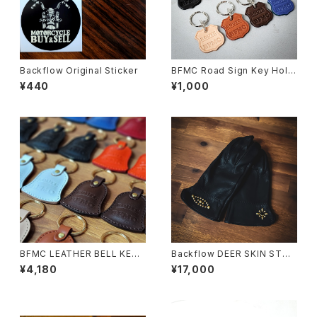
Backflow Original Sticker
BFMC Road Sign Key Hold
er
¥440
¥1,000
BFMC LEATHER BELL KEYH
Backflow DEER SKIN STUD
OLDER
S GLOVE
¥4,180
¥17,000