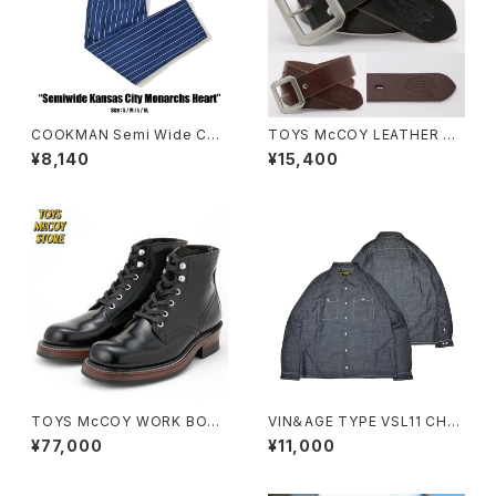
COOKMAN Semi Wide Che
TOYS McCOY LEATHER GA
f Pants KANSAS CITY
RRISON BELT
¥8,140
¥15,400
TOYS McCOY WORK BOO
VIN＆AGE TYPE VSL11 CHA
TS "SAXON" GLASS LEATH
MBRAY SHIRT
¥77,000
¥11,000
ER