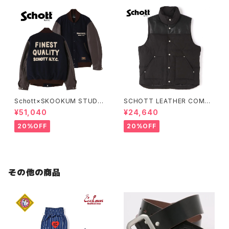
Schott×SKOOKUM STUDIU
SCHOTT LEATHER COMBI
M JACKET FINEST QUALIT
DOWN VEST
¥51,040
¥24,640
Y
20%OFF
20%OFF
その他の商品