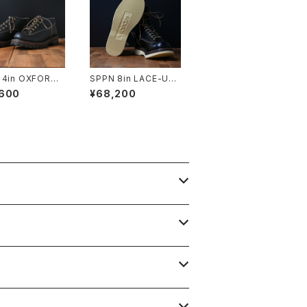
 4in OXFORD
SPPN 8in LACE-UP
S BLACK TUM
BOOTS Vibram 206
,600
¥68,200
0