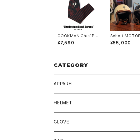
COOKMAN Chef Pa
Schott MOTO
nts Birmingham Bla
LE HELMET
¥7,590
¥55,000
ck Barons
CATEGORY
APPAREL
BLUCO
HELMET
TOPS
UNCROWD
BUCO
GLOVE
BOTTOMS
SHADE