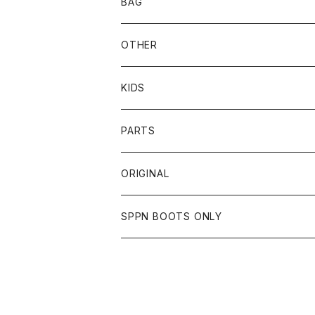
CYCLE ZOMBIES
SHOEI
MECHANIX WEAR
BAG
OTHER
TOPS
TOPS
SCHOTT
DIN MARKET
JRP
DEGNER
OTHER
BOTTOMS
CAP
OTHER
VANSON
72JAM
CHURCHILL
ROUGH TAIL
LEUS
KIDS
OTHER
SHIRTS
OTHER
TOYS McCOY
リード工業
NAPA
DIN MARKET
HTC
PARTS
JACKET
SHIRTS
OTHER
VIN&AGE
DIN MARKET
STREAM TRAIL
SLOW WEAR LION
ORIGINAL
CUT
CUT
TOPS
WEAR
BAG
HARLEY DAVIDSON
STANCE
TOPS
SPPN BOOTS ONLY
BOTTOMS
PANTS
BOTTOMS
OTHER
OTHER
OTHER
CHIPPS COMPANY
AMERICAN GOODS
GOODS
BOOTS
JACKET
SHIRTS
ROUGH TAIL
VANLIFE
ACCESSORIES