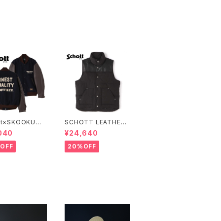
ンデ)
tt×SKOOKUM
SCHOTT LEATHER
IUM JACKET F
COMBI DOWN VEST
040
¥24,640
T QUALITY
OFF
20%OFF