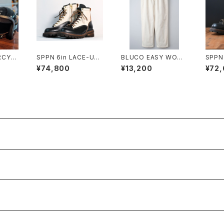
RCYC
SPPN 6in LACE-UP
BLUCO EASY WORK
SPPN
BOOTS BLACK x IV
PANTS
BOOT
¥74,800
¥13,200
¥72
ORY TUMAZ
AZ