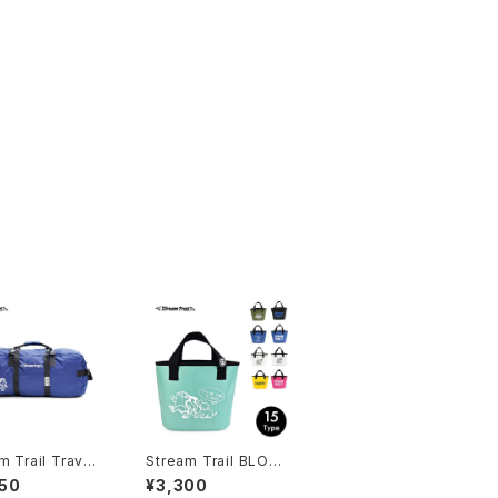
m Trail Travel
Stream Trail BLOW
rgo Bag Grand
MINI
50
¥3,300
ラベラーカーゴバッ