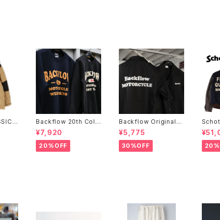
ググラ
SIC 2
Backflow 20th Coll
Backflow Original
Scho
 JACK
ege Logo T/C Swea
T/C Open Collar S/S
STUD
¥7,920
¥5,775
¥51,
t
Work Shirt
INES
20%OFF
30%OFF
20%