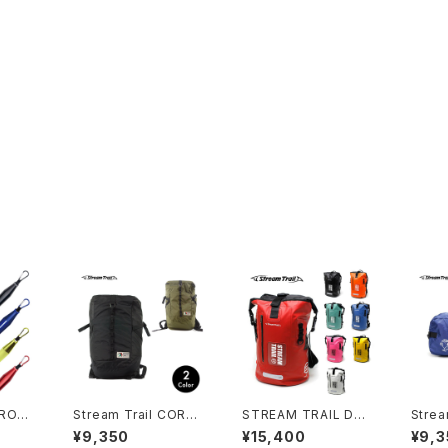
TROPI
Stream Trail CORRI
STREAM TRAIL DRY
Strea
M)
DOR（コリドー）
TANK 25L D2(ドライ
er Ca
¥9,350
¥15,400
¥9,3
タンクD2)
e(ト