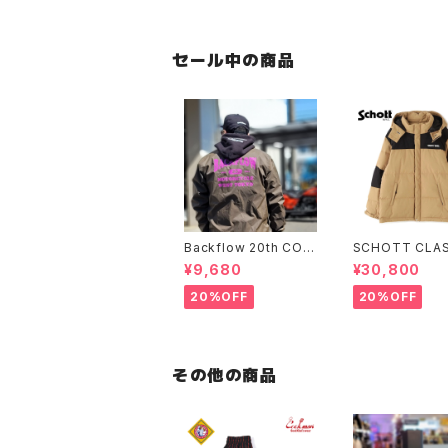
セール中の商品
Backflow 20th COL
SCHOTT CLAS
LEGE COACH JACK
-TONE DOWN
¥9,680
¥30,800
ET
ET
20%OFF
20%OFF
その他の商品