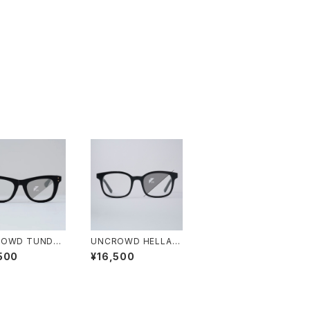
ROWD TUNDRA
UNCROWD HELLA-
ochromic SHAD
Ⅱ Photochromic
500
¥16,500