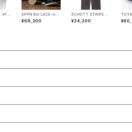
E VFM
SPPN 8in LACE-UP
SCHOTT STRIPE FR
TOYS
E MA
BOOTS Vibram 206
ISCO PANTS
BLAD
¥68,200
¥24,200
¥60
0