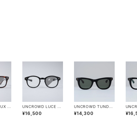
UX P
UNCROWD LUCE BL
UNCROWD TUNDRA
UNC
SHADE
ACK/GRAY Photochr
SHADE
Phot
¥16,500
¥14,300
¥16,
omic SHADE
E