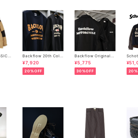
SIC 2
Backflow 20th Coll
Backflow Original
Scho
 JACK
ege Logo T/C Swea
T/C Open Collar S/S
STUD
¥7,920
¥5,775
¥51,
t
Work Shirt
INES
20%OFF
30%OFF
20%