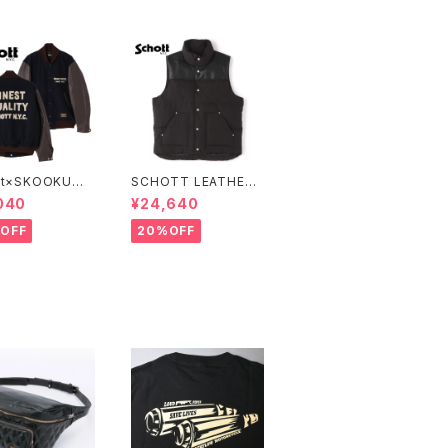
tt×SKOOKUM
SCHOTT LEATHER
IUM JACKET F
COMBI DOWN VEST
040
¥24,640
T QUALITY
OFF
20%OFF