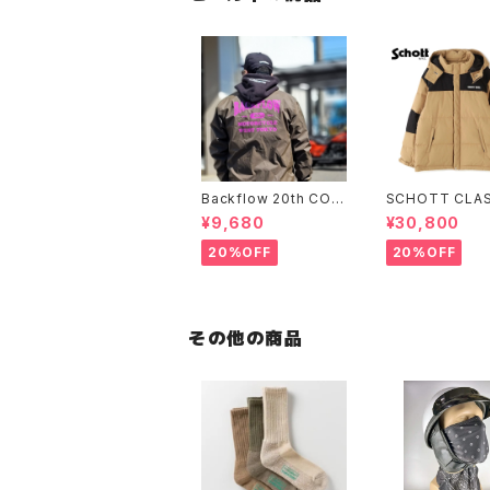
Backflow 20th COL
SCHOTT CLAS
LEGE COACH JACK
-TONE DOWN
¥9,680
¥30,800
ET
ET
20%OFF
20%OFF
その他の商品