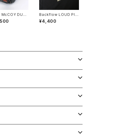
 McCOY DUAL
Backflow LOUD PIP
E BAG MAX
ES S/S T-SHIRT
,500
¥4,400