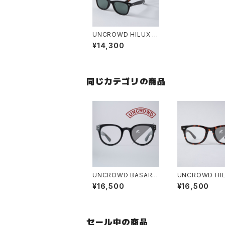
UNCROWD HILUX S
HADE
¥14,300
同じカテゴリの商品
UNCROWD BASARA
UNCROWD HIL
Photochrmic SHADE
hotochromic 
¥16,500
¥16,500
セール中の商品