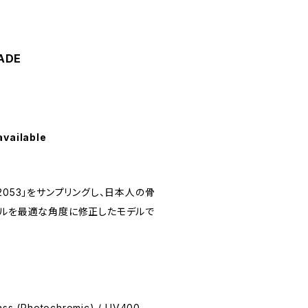
ADE
available
o.2053」をサンプリングし、日本人の骨
プルを最適な角度に修正したモデルで
lass (Photochromic) / UV400