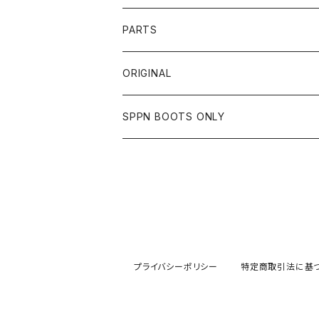
OTHER
SHIRTS
OTHER
TOYS McCOY
リード工業
NAPA
DIN MARKET
HTC
PARTS
JACKET
SHIRTS
OTHER
VIN&AGE
DIN MARKET
STREAM TRAIL
SLOW WEAR LION
ORIGINAL
CUT
CUT
TOPS
WEAR
BAG
HARLEY DAVIDSON
STANCE
TOPS
SPPN BOOTS ONLY
BOTTOMS
PANTS
BOTTOMS
OTHER
OTHER
OTHER
CHIPPS COMPANY
AMERICAN GOODS
GOODS
BOOTS
JACKET
SHIRTS
ROUGH TAIL
VANLIFE
ACCESSORIES
CUT
RETRO GRADE
プライバシーポリシー
特定商取引法に基
SWEAT
ALPHA INDUSTRIES