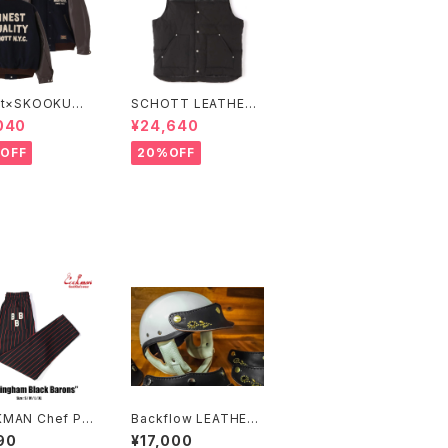
tt×SKOOKUM
SCHOTT LEATHER
IUM JACKET F
COMBI DOWN VEST
040
¥24,640
T QUALITY
OFF
20%OFF
MAN Chef Pa
Backflow LEATHER
irmingham Bla
STUDS VISOR
90
¥17,000