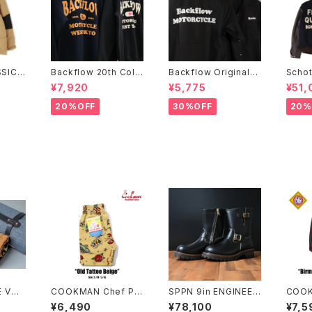
SIC 2
Backflow 20th Coll
Backflow Original
Scho
 JACK
ege Logo T/C Swea
T/C Open Collar S/S
STUD
¥7,920
¥5,775
¥51,
t
Work Shirt
INES
20%OFF
30%OFF
20%
E VTB
COOKMAN Chef Pa
SPPN 9in ENGINEER
COOK
HER R
nts Short Old Tatto
BOOTS BLACK TUM
nts B
¥6,490
¥78,100
¥7,5