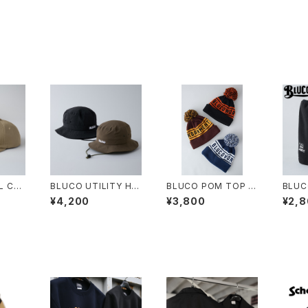
L CA
BLUCO UTILITY HA
BLUCO POM TOP B
BLUC
T
EANIE
ER
¥4,200
¥3,800
¥2,