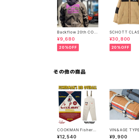
Backflow 20th COL
SCHOTT CLAS
LEGE COACH JACK
-TONE DOWN
¥9,680
¥30,800
ET
ET
20%OFF
20%OFF
その他の商品
COOKMAN Fisherm
VIN＆AGE TYP
an's Bib Overall De
2 RUG & LEAT
¥12,540
¥9,900