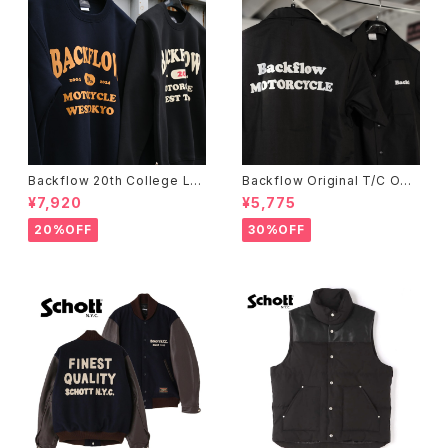
Backflow 20th College Lo
Backflow Original T/C Ope
go T/C Sweat
n Collar S/S Work Shirt
¥7,920
¥5,775
20%OFF
30%OFF