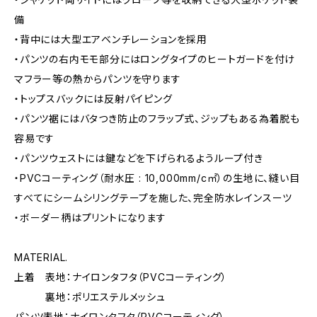
備
・背中には大型エアベンチレーションを採用
・パンツの右内モモ部分にはロングタイプのヒートガードを付け
マフラー等の熱からパンツを守ります
・トップスバックには反射パイピング
・パンツ裾にはバタつき防止のフラップ式、ジップもある為着脱も
容易です
・パンツウェストには鍵などを下げられるようループ付き
・PVCコーティング（耐水圧 : 10,000mm/c㎡）の生地に、縫い目
すべてにシームシリングテープを施した、完全防水レインスーツ
・ボーダー柄はプリントになります
MATERIAL.
上着 表地：ナイロンタフタ（PVCコーティング）
裏地：ポリエステルメッシュ
パンツ表地：ナイロンタフタ（PVCコーティング）