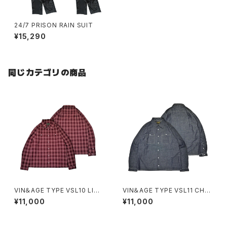
24/7 PRISON RAIN SUIT
¥15,290
同じカテゴリの商品
VIN＆AGE TYPE VSL10 LIGH
VIN＆AGE TYPE VSL11 CHA
T FABRIC SHIRT
MBRAY SHIRT
¥11,000
¥11,000