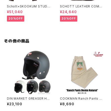
Schott×SKOOKUM STUDIU
SCHOTT LEATHER COMBI
M JACKET FINEST QUALIT
DOWN VEST
¥51,040
¥24,640
Y
20%OFF
20%OFF
その他の商品
DIN MARKET GREASER HEL
COOKMAN Ranch Pants De
METS 60's PLAIN
nim Natural
¥23,100
¥8,690