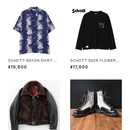
SCHOTT RAYON SHIRT CA
SCHOTT DEER FLOWER S
CTUS
TUDS LS T-SHIRT
¥19,800
¥17,600