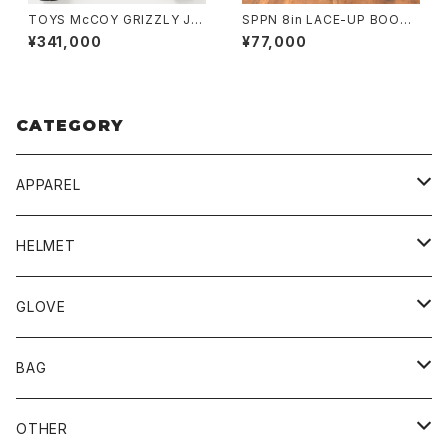
TOYS McCOY GRIZZLY JA
SPPN 8in LACE-UP BOOTS
CKET
IVORY/BLACK TUMAZ
¥341,000
¥77,000
CATEGORY
APPAREL
BLUCO
HELMET
TOPS
UNCROWD
BUCO
GLOVE
BOTTOMS
SHADE
CYCLE ZOMBIES
SHOEI
MECHANIX WEAR
BAG
OTHER
TOPS
TOPS
SCHOTT
DIN MARKET
JRP
DEGNER
OTHER