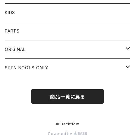
BOTTOMS
CAP
OTHER
VANSON
72JAM
CHURCHILL
ROUGH TAIL
LEUS
KIDS
OTHER
SHIRTS
OTHER
TOYS McCOY
リード工業
NAPA
DIN MARKET
HTC
PARTS
JACKET
SHIRTS
OTHER
VIN&AGE
DIN MARKET
STREAM TRAIL
SLOW WEAR LION
ORIGINAL
CUT
CUT
TOPS
WEAR
BAG
HARLEY DAVIDSON
STANCE
TOPS
SPPN BOOTS ONLY
BOTTOMS
PANTS
BOTTOMS
OTHER
OTHER
OTHER
CHIPPS COMPANY
AMERICAN GOODS
GOODS
BOOTS
商品一覧に戻る
JACKET
SHIRTS
ROUGH TAIL
VANLIFE
ACCESSORIES
CUT
RETRO GRADE
© Backflow
Powered by