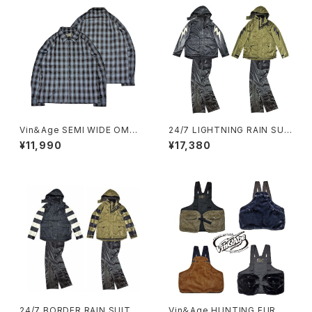
Vin＆Age SEMI WIDE OMBR
24/7 LIGHTNING RAIN SUI
E CHECK SHIRT
T
¥11,990
¥17,380
24/7 BORDER RAIN SUIT
Vin＆Age HUNTING FUR VE