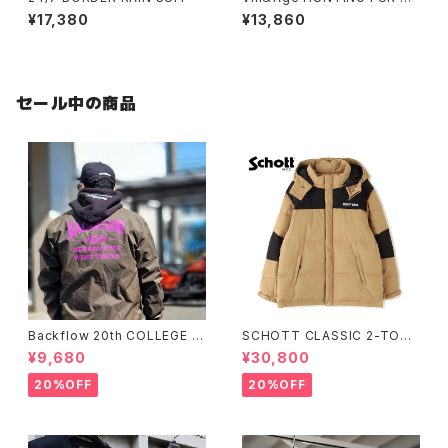
ST
¥17,380
¥13,860
セール中の商品
Backflow 20th COLLEGE C
SCHOTT CLASSIC 2-TONE
OACH JACKET
DOWN JACKET
¥9,680
¥30,800
20%OFF
20%OFF