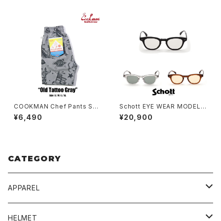
COOKMAN Chef Pants Sho
Schott EYE WEAR MODEL L
rt Old Tattoo Gray
IAM
¥6,490
¥20,900
CATEGORY
APPAREL
BLUCO
HELMET