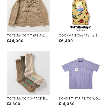
TOYS McCOY TYPE A-2 D
COOKMAN Chef Pants Sho
ECK, COMMERCIAL VER
rt Old Tattoo Beige
¥44,000
¥6,490
TOYS McCOY 3-PACK BO
SCHOTT STRIPE TC WOR
OTS SOCKS
K SHIRT
¥3,300
¥14,080