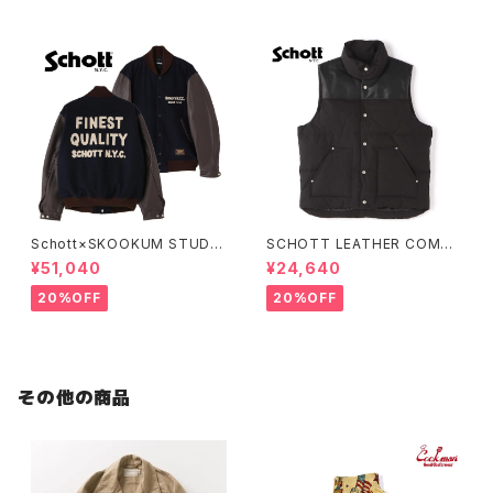
Schott×SKOOKUM STUDIU
SCHOTT LEATHER COMBI
M JACKET FINEST QUALIT
DOWN VEST
¥51,040
¥24,640
Y
20%OFF
20%OFF
その他の商品