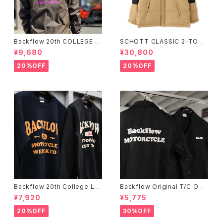
Backflow 20th COLLEGE C
SCHOTT CLASSIC 2-TONE
OACH JACKET
DOWN JACKET
¥9,680
¥30,800
20%OFF
20%OFF
Backflow 20th College Lo
Backflow Original T/C Ope
go T/C Sweat
n Collar S/S Work Shirt
¥7,920
¥5,775
20%OFF
30%OFF