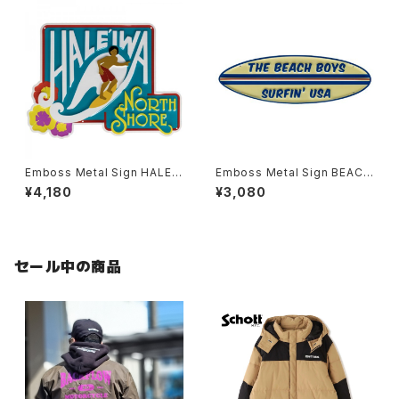
Emboss Metal Sign HALEI
Emboss Metal Sign BEACH
WA
BOYS
¥4,180
¥3,080
セール中の商品