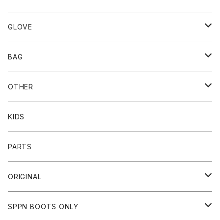
TOPS
UNCROWD
BUCO
GLOVE
BOTTOMS
SHADE
CYCLE ZOMBIES
SHOEI
MECHANIX WEAR
BAG
OTHER
TOPS
TOPS
SCHOTT
DIN MARKET
JRP
DEGNER
OTHER
BOTTOMS
CAP
OTHER
VANSON
72JAM
CHURCHILL
ROUGH TAIL
LEUS
KIDS
OTHER
SHIRTS
OTHER
TOYS McCOY
リード工業
NAPA
DIN MARKET
HTC
PARTS
JACKET
SHIRTS
OTHER
VIN&AGE
DIN MARKET
STREAM TRAIL
SLOW WEAR LION
ORIGINAL
CUT
CUT
TOPS
WEAR
BAG
HARLEY DAVIDSON
STANCE
TOPS
SPPN BOOTS ONLY