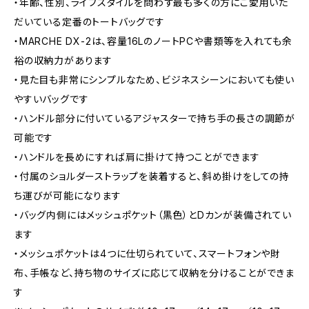
・年齢、性別、ライフスタイルを問わず最も多くの方にご愛用いた
だいている定番のトートバッグです
・MARCHE DX-2は、容量16LのノートPCや書類等を入れても余
裕の収納力があります
・見た目も非常にシンプルなため、ビジネスシーンにおいても使い
やすいバッグです
・ハンドル部分に付いているアジャスターで持ち手の長さの調節が
可能です
・ハンドルを長めにすれば肩に掛けて持つことができます
・付属のショルダーストラップを装着すると、斜め掛けをしての持
ち運びが可能になります
・バッグ内側にはメッシュポケット（黒色）とDカンが装備されてい
ます
・メッシュポケットは4つに仕切られていて、スマートフォンや財
布、手帳など、持ち物のサイズに応じて収納を分けることができま
す