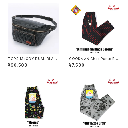
TOYS McCOY DUAL BLADE
COOKMAN Chef Pants Bir
BAG MAX
mingham Black Barons
¥60,500
¥7,590