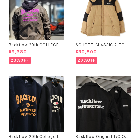
Backflow 20th COLLEGE C
SCHOTT CLASSIC 2-TONE
OACH JACKET
DOWN JACKET
¥9,680
¥30,800
20%OFF
20%OFF
Backflow 20th College Lo
Backflow Original T/C Ope