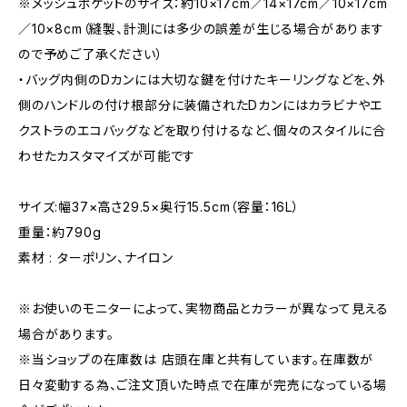
※メッシュポケットのサイズ：約10×17cm／14×17cm／10×17cm
／10×8cm（縫製、計測には多少の誤差が生じる場合があります
ので予めご了承ください）
・バッグ内側のDカンには大切な鍵を付けたキーリングなどを、外
側のハンドルの付け根部分に装備されたDカンにはカラビナやエ
クストラのエコバッグなどを取り付けるなど、個々のスタイルに合
わせたカスタマイズが可能です
サイズ:幅37×高さ29.5×奥行15.5cm（容量：16L）
重量：約790g
素材 : ターポリン、ナイロン
※お使いのモニターによって、実物商品とカラーが異なって見える
場合があります。
※当ショップの在庫数は 店頭在庫と共有しています。在庫数が
日々変動する為、ご注文頂いた時点で在庫が完売になっている場