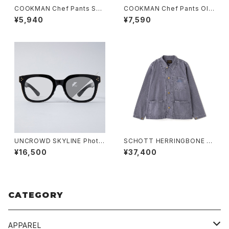
COOKMAN Chef Pants Sho
COOKMAN Chef Pants Old
rt Mexico
Tattoo GRAY
¥5,940
¥7,590
UNCROWD SKYLINE Photo
SCHOTT HERRINGBONE C
chromic SHADE
OVERALL
¥16,500
¥37,400
CATEGORY
APPAREL