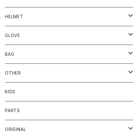
BLUCO
HELMET
TOPS
UNCROWD
BUCO
GLOVE
BOTTOMS
SHADE
CYCLE ZOMBIES
SHOEI
MECHANIX WEAR
BAG
OTHER
TOPS
TOPS
SCHOTT
DIN MARKET
JRP
DEGNER
OTHER
BOTTOMS
CAP
OTHER
VANSON
72JAM
CHURCHILL
ROUGH TAIL
LEUS
KIDS
OTHER
SHIRTS
OTHER
TOYS McCOY
リード工業
NAPA
DIN MARKET
HTC
PARTS
JACKET
SHIRTS
OTHER
VIN&AGE
DIN MARKET
STREAM TRAIL
SLOW WEAR LION
ORIGINAL