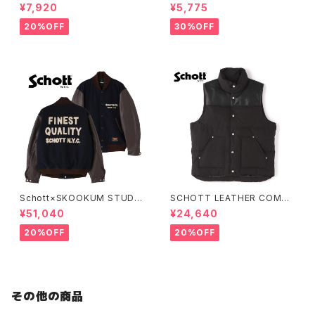
go T/C Sweat
n Collar S/S Work Shirt
¥7,920
¥5,775
20%OFF
30%OFF
Schott×SKOOKUM STUDIU
SCHOTT LEATHER COMBI
M JACKET FINEST QUALIT
DOWN VEST
¥51,040
¥24,640
Y
20%OFF
20%OFF
その他の商品