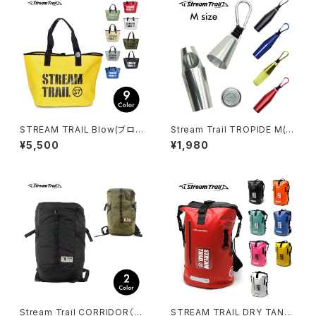
STREAM TRAIL Blow(ブロ
Stream Trail TROPIDE M(ト
ー)
ロピードM)
¥5,500
¥1,980
Stream Trail CORRIDOR（コ
STREAM TRAIL DRY TANK