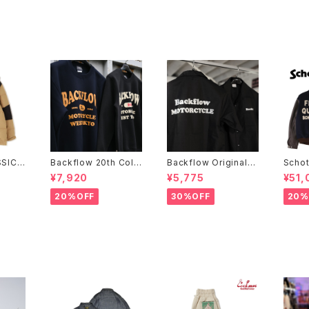
SIC 2
Backflow 20th Coll
Backflow Original
Scho
 JACK
ege Logo T/C Swea
T/C Open Collar S/S
STUD
¥7,920
¥5,775
¥51,
t
Work Shirt
INES
20%OFF
30%OFF
20%