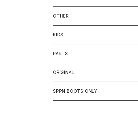
OTHER
TOPS
TOPS
SCHOTT
DIN MARKET
JRP
DEGNER
OTHER
BOTTOMS
CAP
OTHER
VANSON
72JAM
CHURCHILL
ROUGH TAIL
LEUS
KIDS
OTHER
SHIRTS
OTHER
TOYS McCOY
リード工業
NAPA
DIN MARKET
HTC
PARTS
JACKET
SHIRTS
OTHER
VIN&AGE
DIN MARKET
STREAM TRAIL
SLOW WEAR LION
ORIGINAL
CUT
CUT
TOPS
WEAR
BAG
HARLEY DAVIDSON
STANCE
TOPS
SPPN BOOTS ONLY
BOTTOMS
PANTS
BOTTOMS
OTHER
OTHER
OTHER
CHIPPS COMPANY
AMERICAN GOODS
GOODS
BOOTS
JACKET
SHIRTS
ROUGH TAIL
VANLIFE
ACCESSORIES