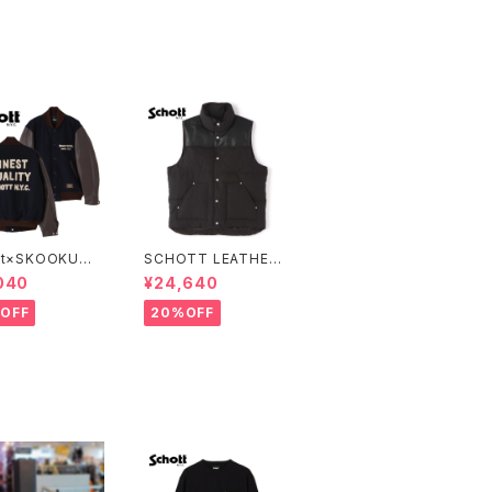
tt×SKOOKUM
SCHOTT LEATHER
IUM JACKET F
COMBI DOWN VEST
040
¥24,640
T QUALITY
OFF
20%OFF