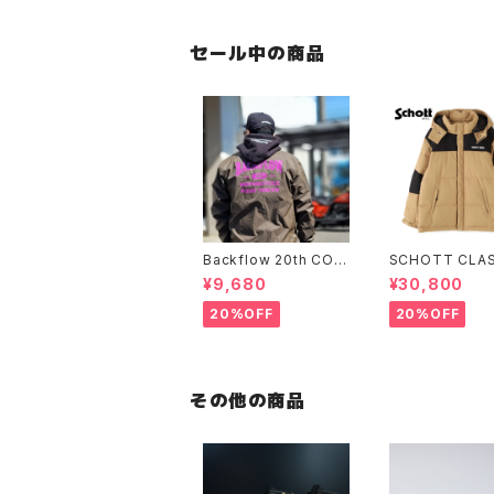
セール中の商品
Backflow 20th COL
SCHOTT CLAS
LEGE COACH JACK
-TONE DOWN
¥9,680
¥30,800
ET
ET
20%OFF
20%OFF
その他の商品