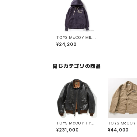
TOYS McCOY MILIT
ARY HEAVY WEIGHT
¥24,200
FULL ZIP SWEAT PA
RKA "USAF"
同じカテゴリの商品
TOYS McCOY TYPE
TOYS McCOY 
A-2 JACKET MFG. C
A-2 DECK, C
¥231,000
¥44,000
O
CIAL VER