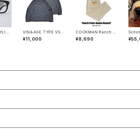
YLINE
VIN＆AGE TYPE VSL1
COOKMAN Ranch P
Scho
 SHAD
1 CHAMBRAY SHIRT
ants Denim Natural
LE H
¥11,000
¥8,690
¥55