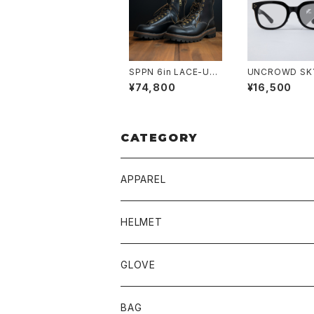
SPPN 6in LACE-UP
UNCROWD SK
BOOTS BLACK TUM
Photochromic
¥74,800
¥16,500
AZ
E
CATEGORY
APPAREL
BLUCO
HELMET
TOPS
UNCROWD
BUCO
GLOVE
BOTTOMS
SHADE
CYCLE ZOMBIES
SHOEI
MECHANIX WEAR
BAG