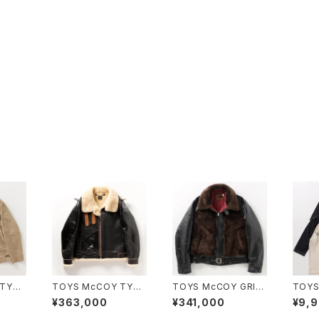
TYPE
TOYS McCOY TYPE
TOYS McCOY GRIZ
TOYS
OMMER
B-3 RWA CLOTHIN
ZLY JACKET
PPED
¥363,000
¥341,000
¥9,
G CO.BLACK VER.
JOH