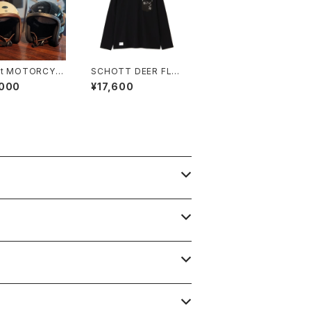
tt MOTORCYC
SCHOTT DEER FLO
ELMET
WER STUDS LS T-S
,000
¥17,600
HIRT