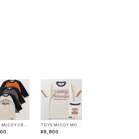
 McCOY CRO
TOYS McCOY MOT
 RAGLAN TEE "
ORCYCLE TEE " JO
900
¥8,800
NSON MOTORS
HNSON MOTORS "