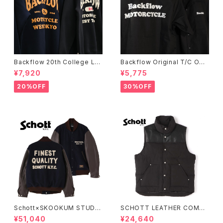
Backflow 20th College Lo
Backflow Original T/C Ope
go T/C Sweat
n Collar S/S Work Shirt
¥7,920
¥5,775
20%OFF
30%OFF
Schott×SKOOKUM STUDIU
SCHOTT LEATHER COMBI
M JACKET FINEST QUALIT
DOWN VEST
¥51,040
¥24,640
Y