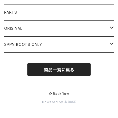
OTHER
SHIRTS
OTHER
TOYS McCOY
リード工業
NAPA
DIN MARKET
HTC
PARTS
JACKET
SHIRTS
OTHER
VIN&AGE
DIN MARKET
STREAM TRAIL
SLOW WEAR LION
ORIGINAL
CUT
CUT
TOPS
WEAR
BAG
HARLEY DAVIDSON
STANCE
TOPS
SPPN BOOTS ONLY
BOTTOMS
PANTS
BOTTOMS
OTHER
OTHER
OTHER
CHIPPS COMPANY
AMERICAN GOODS
GOODS
BOOTS
商品一覧に戻る
JACKET
SHIRTS
ROUGH TAIL
VANLIFE
ACCESSORIES
CUT
RETRO GRADE
© Backflow
Powered by
SWEAT
ALPHA INDUSTRIES