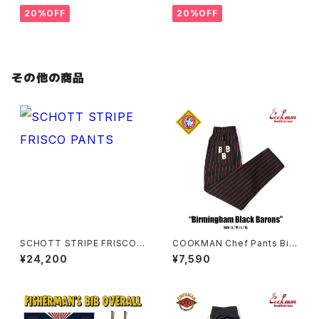
20%OFF
20%OFF
その他の商品
SCHOTT STRIPE FRISCO P
COOKMAN Chef Pants Bir
ANTS
mingham Black Barons
¥24,200
¥7,590