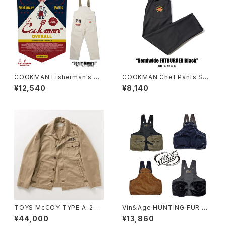
COOKMAN Fisherman's Bi
COOKMAN Chef Pants Se
b Overall Denim Natural
miwide FATBURGER Black
¥12,540
¥8,140
TOYS McCOY TYPE A-2 D
Vin＆Age HUNTING FUR VE
ECK, COMMERCIAL VER
ST
¥44,000
¥13,860