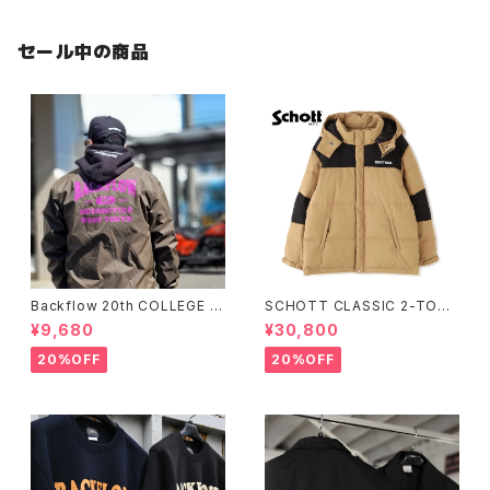
セール中の商品
Backflow 20th COLLEGE C
SCHOTT CLASSIC 2-TONE
OACH JACKET
DOWN JACKET
¥9,680
¥30,800
20%OFF
20%OFF