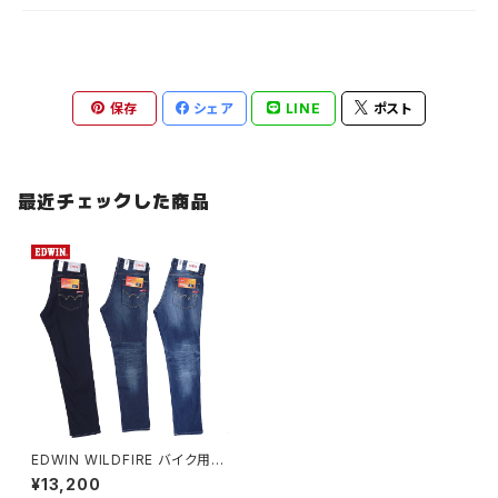
保存
シェア
LINE
ポスト
最近チェックした商品
EDWIN WILDFIRE バイク用ジ
ーンズ「暖」
¥13,200