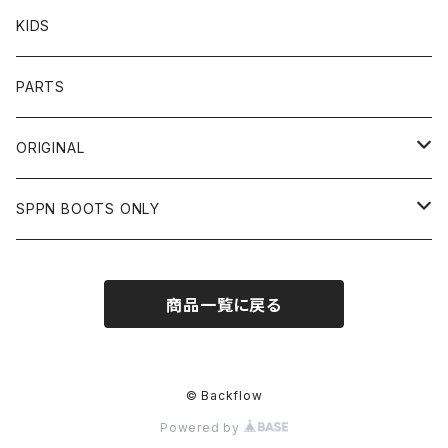
BOTTOMS
CAP
OTHER
VANSON
72JAM
CHURCHILL
ROUGH TAIL
LEUS
KIDS
OTHER
SHIRTS
OTHER
TOYS McCOY
リード工業
NAPA
DIN MARKET
HTC
PARTS
JACKET
SHIRTS
OTHER
VIN&AGE
DIN MARKET
STREAM TRAIL
SLOW WEAR LION
ORIGINAL
CUT
CUT
TOPS
WEAR
BAG
HARLEY DAVIDSON
STANCE
TOPS
SPPN BOOTS ONLY
BOTTOMS
PANTS
BOTTOMS
OTHER
OTHER
OTHER
CHIPPS COMPANY
AMERICAN GOODS
GOODS
BOOTS
商品一覧に戻る
JACKET
SHIRTS
ROUGH TAIL
VANLIFE
ACCESSORIES
CUT
RETRO GRADE
© Backflow
Powered by
SWEAT