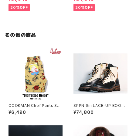
Y
20%OFF
20%OFF
その他の商品
COOKMAN Chef Pants Sho
SPPN 6in LACE-UP BOOTS
rt Old Tattoo Beige
BLACK x IVORY TUMAZ
¥6,490
¥74,800