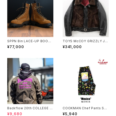
SPPN 8in LACE-UP BOOTS
TOYS McCOY GRIZZLY JA
TOBACCO ROUGHOUT
CKET
¥77,000
¥341,000
Backflow 20th COLLEGE C
COOKMAN Chef Pants Sho
OACH JACKET
rt Mexico
¥9,680
¥5,940