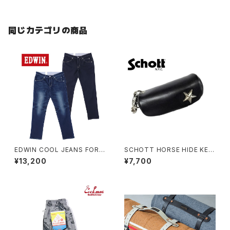
同じカテゴリの商品
EDWIN COOL JEANS FOR
SCHOTT HORSE HIDE KEY
MOTORCYCLE RIDERS
CASE
¥13,200
¥7,700