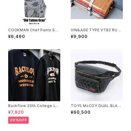
COOKMAN Chef Pants Sho
VIN＆AGE TYPE VTB2 RUG
rt Old Tattoo Gray
& LEATHER RUG HOLDER
¥6,490
¥9,900
Backflow 20th College Lo
TOYS McCOY DUAL BLADE
go T/C Sweat
BAG MAX
¥7,920
¥60,500
20%OFF