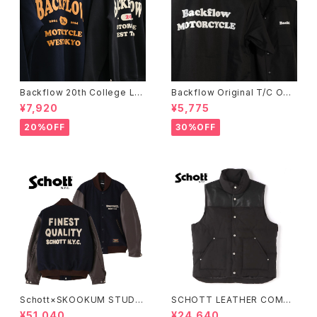
Backflow 20th College Lo
Backflow Original T/C Ope
go T/C Sweat
n Collar S/S Work Shirt
¥7,920
¥5,775
20%OFF
30%OFF
Schott×SKOOKUM STUDIU
SCHOTT LEATHER COMBI
M JACKET FINEST QUALIT
DOWN VEST
¥51,040
¥24,640