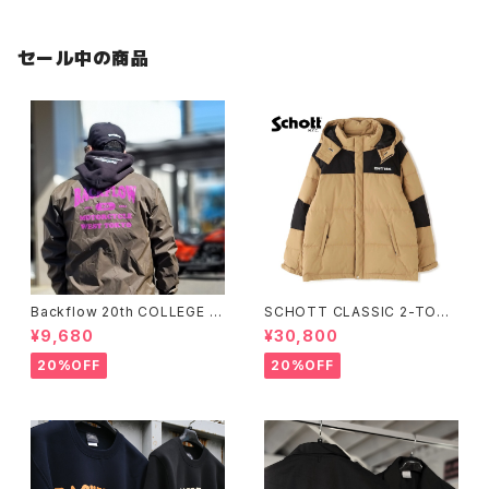
セール中の商品
Backflow 20th COLLEGE C
SCHOTT CLASSIC 2-TONE
OACH JACKET
DOWN JACKET
¥9,680
¥30,800
20%OFF
20%OFF