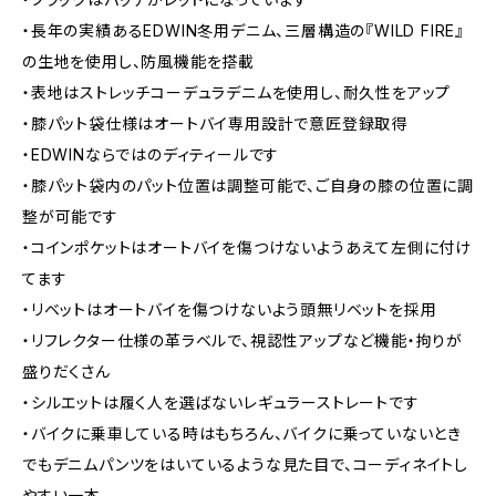
・長年の実績あるEDWIN冬用デニム、三層構造の『WILD FIRE』
の生地を使用し、防風機能を搭載
・表地はストレッチコーデュラデニムを使用し、耐久性をアップ
・膝パット袋仕様はオートバイ専用設計で意匠登録取得
・EDWINならではのディティールです
・膝パット袋内のパット位置は調整可能で、ご自身の膝の位置に調
整が可能です
・コインポケットはオートバイを傷つけないようあえて左側に付け
てます
・リベットはオートバイを傷つけないよう頭無リベットを採用
・リフレクター仕様の革ラベルで、視認性アップなど機能・拘りが
盛りだくさん
・シルエットは履く人を選ばないレギュラーストレートです
・バイクに乗車している時はもちろん、バイクに乗っていないとき
でもデニムパンツをはいているような見た目で、コーディネイトし
やすい一本