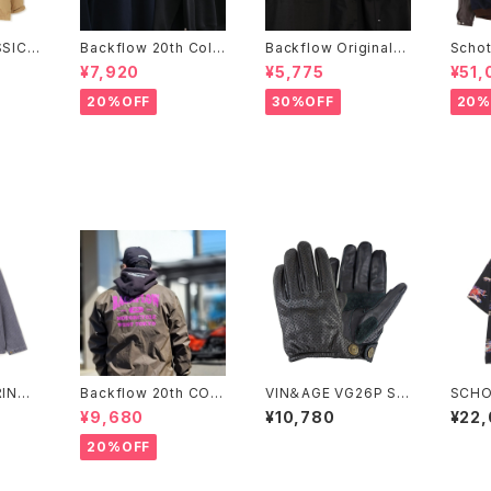
SIC 2
Backflow 20th Coll
Backflow Original
Scho
 JACK
ege Logo T/C Swea
T/C Open Collar S/S
STUD
¥7,920
¥5,775
¥51,
t
Work Shirt
INES
20%OFF
30%OFF
20%
INGB
Backflow 20th COL
VIN＆AGE VG26P SH
SCHO
L
LEGE COACH JACK
ORT PUNCHING GL
N SH
¥9,680
¥10,780
¥22
ET
OVES
D
20%OFF