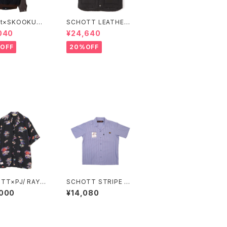
tt×SKOOKUM
SCHOTT LEATHER
IUM JACKET F
COMBI DOWN VEST
040
¥24,640
T QUALITY
OFF
20%OFF
TT×PJ/ RAYO
SCHOTT STRIPE T
IRT ALOHALAN
C WORK SHIRT
,000
¥14,080