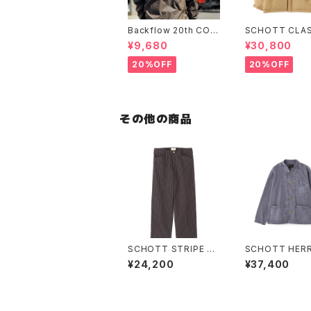
Backflow 20th COL
SCHOTT CLAS
LEGE COACH JACK
-TONE DOWN
¥9,680
¥30,800
ET
ET
20%OFF
20%OFF
その他の商品
SCHOTT STRIPE FR
SCHOTT HERR
ISCO PANTS
ONE COVERAL
¥24,200
¥37,400