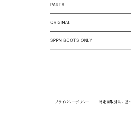
SHIRTS
OTHER
TOYS McCOY
リード工業
NAPA
DIN MARKET
HTC
PARTS
JACKET
SHIRTS
OTHER
VIN&AGE
DIN MARKET
STREAM TRAIL
SLOW WEAR LION
ORIGINAL
CUT
CUT
TOPS
WEAR
BAG
HARLEY DAVIDSON
STANCE
TOPS
SPPN BOOTS ONLY
BOTTOMS
PANTS
BOTTOMS
OTHER
OTHER
OTHER
CHIPPS COMPANY
AMERICAN GOODS
GOODS
BOOTS
JACKET
SHIRTS
ROUGH TAIL
VANLIFE
ACCESSORIES
CUT
RETRO GRADE
プライバシーポリシー
特定商取引法に基
SWEAT
ALPHA INDUSTRIES
EDWIN