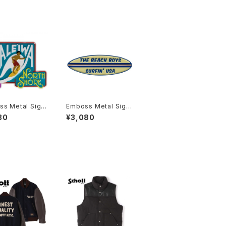
s Metal Sign
Emboss Metal Sign
IWA
BEACH BOYS
80
¥3,080