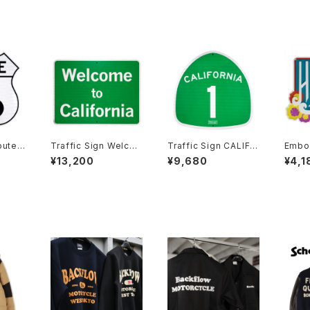
Route6
Traffic Sign Welco
Traffic Sign CALIFO
Embos
me to CALIFORNIA
RNIA 1
HALE
¥13,200
¥9,680
¥4,1