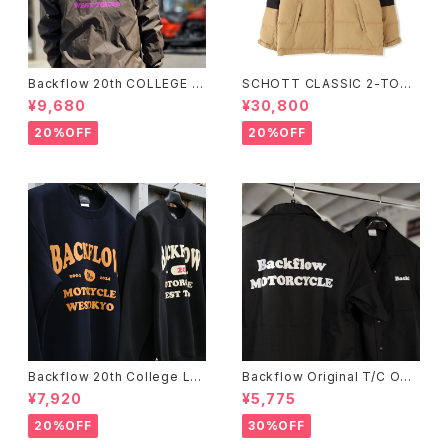
Backflow 20th COLLEGE C
SCHOTT CLASSIC 2-TONE
OACH JACKET
DOWN JACKET
¥9,680
¥30,800
20%OFF
20%OFF
Backflow 20th College Lo
Backflow Original T/C Ope
go T/C Sweat
n Collar S/S Work Shirt
¥7,920
¥5,775
20%OFF
30%OFF