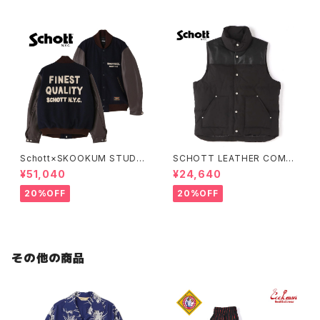
Schott×SKOOKUM STUDIU
SCHOTT LEATHER COMBI
M JACKET FINEST QUALIT
DOWN VEST
¥51,040
¥24,640
Y
20%OFF
20%OFF
その他の商品