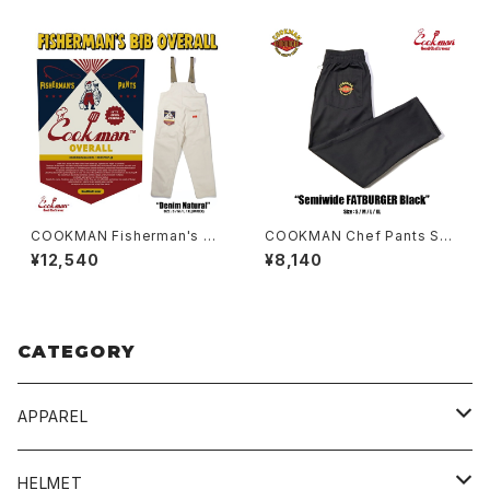
COOKMAN Fisherman's Bi
COOKMAN Chef Pants Se
b Overall Denim Natural
miwide FATBURGER Black
¥12,540
¥8,140
CATEGORY
APPAREL
BLUCO
HELMET