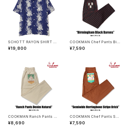
SCHOTT RAYON SHIRT CA
COOKMAN Chef Pants Bir
CTUS
mingham Black Barons
¥19,800
¥7,590
COOKMAN Ranch Pants De
COOKMAN Chef Pants Se
nim Natural
miwide Herringbone Stripe
¥8,690
¥7,590
Brick