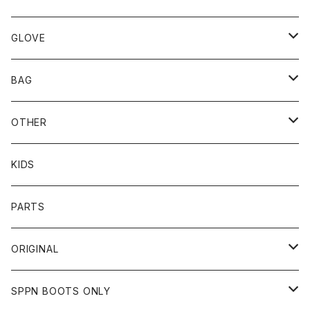
TOPS
UNCROWD
BUCO
GLOVE
BOTTOMS
SHADE
CYCLE ZOMBIES
SHOEI
MECHANIX WEAR
BAG
OTHER
TOPS
TOPS
SCHOTT
DIN MARKET
JRP
DEGNER
OTHER
BOTTOMS
CAP
OTHER
VANSON
72JAM
CHURCHILL
ROUGH TAIL
LEUS
KIDS
OTHER
SHIRTS
OTHER
TOYS McCOY
リード工業
NAPA
DIN MARKET
HTC
PARTS
JACKET
SHIRTS
OTHER
VIN&AGE
DIN MARKET
STREAM TRAIL
SLOW WEAR LION
ORIGINAL
CUT
CUT
TOPS
WEAR
BAG
HARLEY DAVIDSON
STANCE
TOPS
SPPN BOOTS ONLY