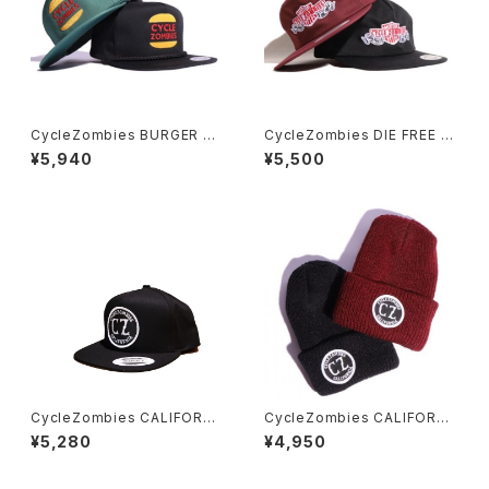
CycleZombies BURGER Sn
CycleZombies DIE FREE S
apback Hat
napback Hat
¥5,940
¥5,500
CycleZombies CALIFORNI
CycleZombies CALIFORNI
A HAT THT-001
A BEANIE
¥5,280
¥4,950