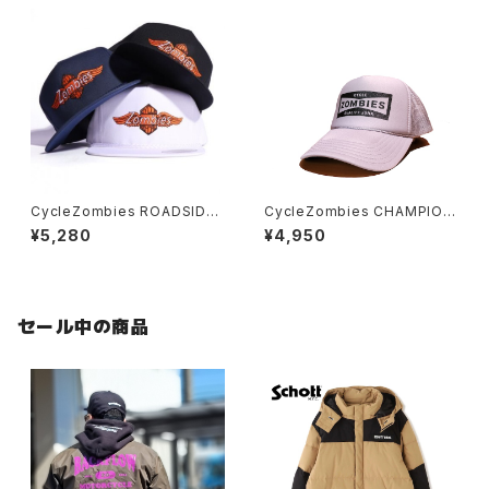
CycleZombies ROADSIDE
CycleZombies CHAMPION
Snapback Hat
TRUCKER MESH CAP THFF
¥5,280
¥4,950
-001
セール中の商品