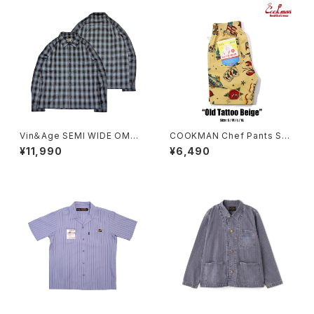
Vin＆Age SEMI WIDE OMBR
COOKMAN Chef Pants Sho
E CHECK SHIRT
rt Old Tattoo Beige
¥11,990
¥6,490