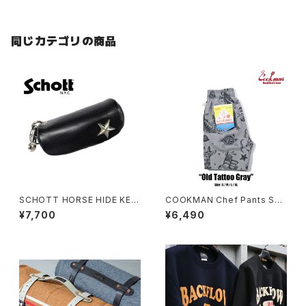
同じカテゴリの商品
SCHOTT HORSE HIDE KEY
COOKMAN Chef Pants Sho
CASE
rt Old Tattoo Gray
¥7,700
¥6,490