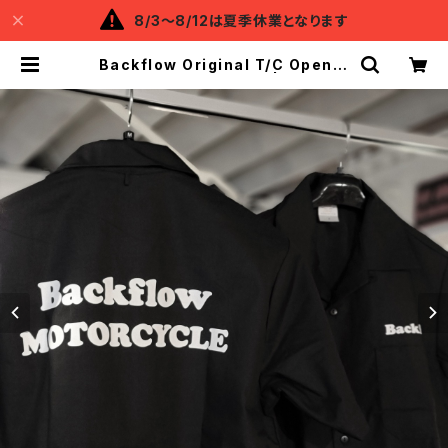
8/3～8/12は夏季休業となります
Backflow Original T/C Open C
ollar S/S Work Shirt | Backflo
w