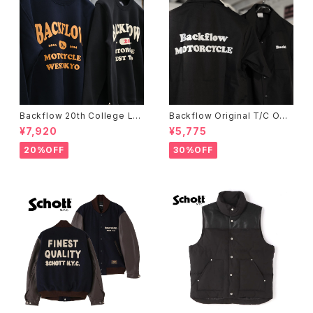
Backflow 20th College Lo
Backflow Original T/C Ope
go T/C Sweat
n Collar S/S Work Shirt
¥7,920
¥5,775
20%OFF
30%OFF