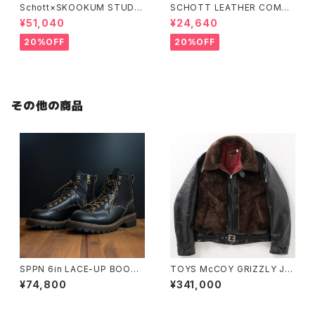
Schott×SKOOKUM STUDIU
SCHOTT LEATHER COMBI
M JACKET FINEST QUALIT
DOWN VEST
¥51,040
¥24,640
Y
20%OFF
20%OFF
その他の商品
SPPN 6in LACE-UP BOOTS
TOYS McCOY GRIZZLY JA
BLACK TUMAZ
CKET
¥74,800
¥341,000