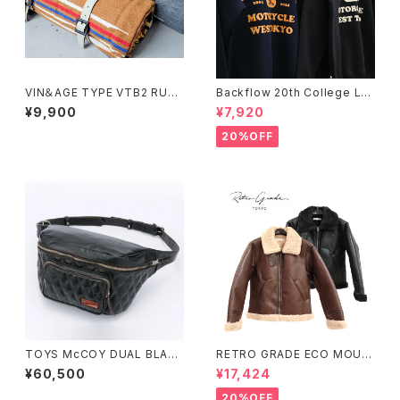
VIN＆AGE TYPE VTB2 RUG
Backflow 20th College Lo
& LEATHER RUG HOLDER
go T/C Sweat
¥9,900
¥7,920
20%OFF
TOYS McCOY DUAL BLADE
RETRO GRADE ECO MOUT
BAG MAX
ON JACKET
¥60,500
¥17,424
20%OFF