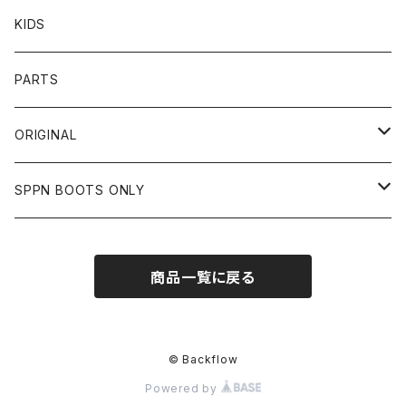
BOTTOMS
CAP
OTHER
VANSON
72JAM
CHURCHILL
ROUGH TAIL
LEUS
KIDS
OTHER
SHIRTS
OTHER
TOYS McCOY
リード工業
NAPA
DIN MARKET
HTC
PARTS
JACKET
SHIRTS
OTHER
VIN&AGE
DIN MARKET
STREAM TRAIL
SLOW WEAR LION
ORIGINAL
CUT
CUT
TOPS
WEAR
BAG
HARLEY DAVIDSON
STANCE
TOPS
SPPN BOOTS ONLY
BOTTOMS
PANTS
BOTTOMS
OTHER
OTHER
OTHER
CHIPPS COMPANY
AMERICAN GOODS
GOODS
BOOTS
商品一覧に戻る
JACKET
SHIRTS
ROUGH TAIL
VANLIFE
ACCESSORIES
CUT
RETRO GRADE
© Backflow
Powered by
SWEAT