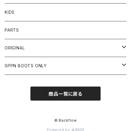
BOTTOMS
CAP
OTHER
VANSON
72JAM
CHURCHILL
ROUGH TAIL
LEUS
KIDS
OTHER
SHIRTS
OTHER
TOYS McCOY
リード工業
NAPA
DIN MARKET
HTC
PARTS
JACKET
SHIRTS
OTHER
VIN&AGE
DIN MARKET
STREAM TRAIL
SLOW WEAR LION
ORIGINAL
CUT
CUT
TOPS
WEAR
BAG
HARLEY DAVIDSON
STANCE
TOPS
SPPN BOOTS ONLY
BOTTOMS
PANTS
BOTTOMS
OTHER
OTHER
OTHER
CHIPPS COMPANY
AMERICAN GOODS
GOODS
BOOTS
商品一覧に戻る
JACKET
SHIRTS
ROUGH TAIL
VANLIFE
ACCESSORIES
CUT
RETRO GRADE
© Backflow
Powered by