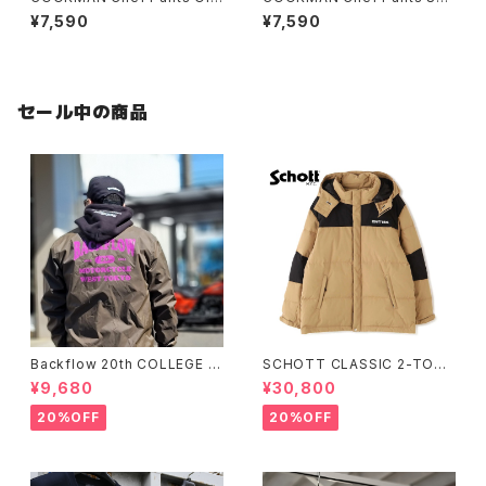
Tattoo BEIGE
miwide Herringbone Stripe
¥7,590
¥7,590
Brick
セール中の商品
Backflow 20th COLLEGE C
SCHOTT CLASSIC 2-TONE
OACH JACKET
DOWN JACKET
¥9,680
¥30,800
20%OFF
20%OFF