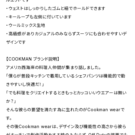
・ウェストはしっかりしたゴムと紐でホールドできます
・キーループも左側に付いています
・ウールミックス生地
・高級感がありカジュアルのみならずスーツにも合わせやすいデ
ザインです
【COOKMAN ブランド説明】
アメリカ西海岸の料理人仲間が集まり話しました。
「僕らが普段キッチンで着用しているシェフパンツは機能的で動
きやすいし快適だ！」
「でも料理をクリエイトするときもっとカッコいいウエアーは無い
か？」
そんな彼らの要望を満たす為に生れたのがCookman wearで
す。
その後Cookman wearは、デザイン及び機能性の高さから彼ら
がキッチンで創作活動をする時のみならず、Off Dutyの場面でも