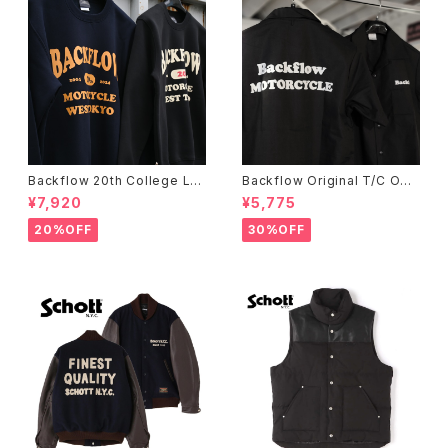
Backflow 20th College Lo
Backflow Original T/C Ope
go T/C Sweat
n Collar S/S Work Shirt
¥7,920
¥5,775
20%OFF
30%OFF