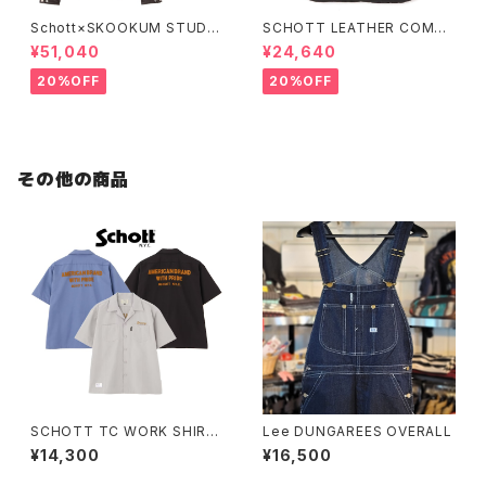
Schott×SKOOKUM STUDIU
SCHOTT LEATHER COMBI
M JACKET FINEST QUALIT
DOWN VEST
¥51,040
¥24,640
Y
20%OFF
20%OFF
その他の商品
SCHOTT TC WORK SHIRT
Lee DUNGAREES OVERALL
AMERICAN BRAND WITH P
¥14,300
¥16,500
RIDE EMB