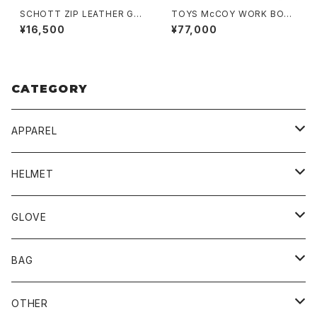
SCHOTT ZIP LEATHER GL
TOYS McCOY WORK BOO
OVE
TS "SAXON" GLASS LEATH
¥16,500
¥77,000
ER
CATEGORY
APPAREL
BLUCO
HELMET
TOPS
UNCROWD
BUCO
GLOVE
BOTTOMS
SHADE
CYCLE ZOMBIES
SHOEI
MECHANIX WEAR
BAG
OTHER
TOPS
TOPS
SCHOTT
DIN MARKET
JRP
DEGNER
OTHER