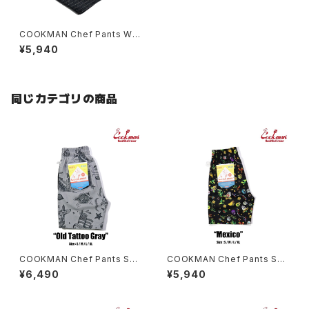
COOKMAN Chef Pants Wo
ol Mix Stripe Gray
¥5,940
同じカテゴリの商品
COOKMAN Chef Pants Sho
COOKMAN Chef Pants Sho
rt Old Tattoo Gray
rt Mexico
¥6,490
¥5,940