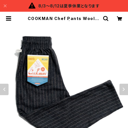
8/3～8/12は夏季休業となります
COOKMAN Chef Pants Wool M
ix Stripe Gray | Backflow