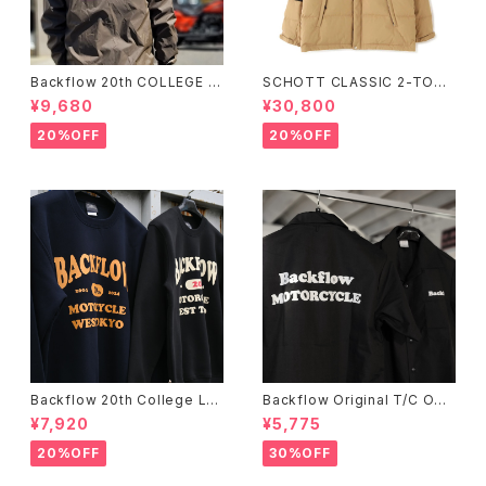
Backflow 20th COLLEGE C
SCHOTT CLASSIC 2-TONE
OACH JACKET
DOWN JACKET
¥9,680
¥30,800
20%OFF
20%OFF
Backflow 20th College Lo
Backflow Original T/C Ope
go T/C Sweat
n Collar S/S Work Shirt
¥7,920
¥5,775
20%OFF
30%OFF