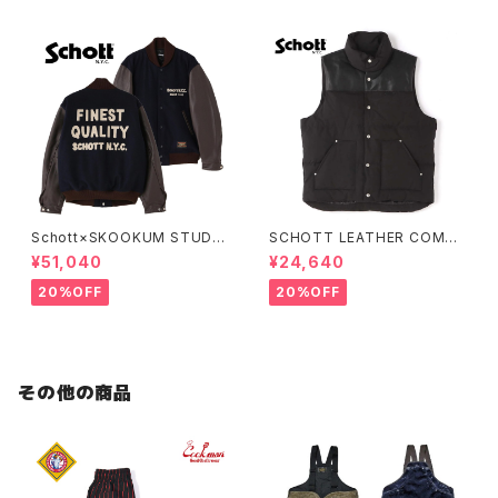
Schott×SKOOKUM STUDIU
SCHOTT LEATHER COMBI
M JACKET FINEST QUALIT
DOWN VEST
¥51,040
¥24,640
Y
20%OFF
20%OFF
その他の商品