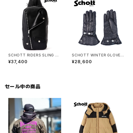
SCHOTT RIDERS SLING BA
SCHOTT WINTER GLOVE
G
MID
¥37,400
¥28,600
セール中の商品