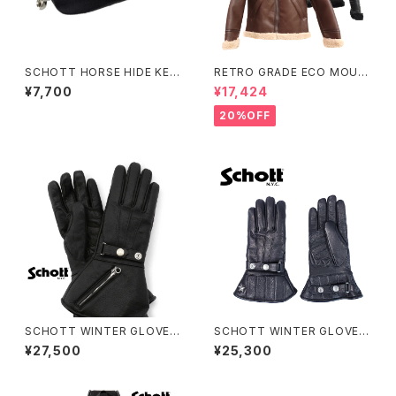
SCHOTT HORSE HIDE KEY
RETRO GRADE ECO MOUT
CASE
ON JACKET
¥7,700
¥17,424
20%OFF
SCHOTT WINTER GLOVE L
SCHOTT WINTER GLOVE
ONG
MID
¥27,500
¥25,300