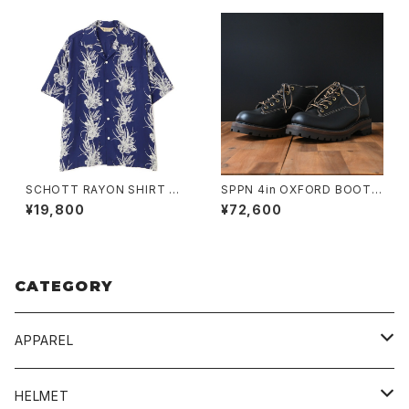
SCHOTT RAYON SHIRT CA
SPPN 4in OXFORD BOOTS
CTUS
BLACK TUMAZ
¥19,800
¥72,600
CATEGORY
APPAREL
BLUCO
HELMET