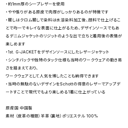
・約1mm厚のシープレザーを使用
・やや張りがある原皮で肉厚がしっかりあるのが特徴です
・鞣しはクロム鞣しで染料は水溶染料加工後、顔料で仕上げるこ
とで均一でキレイな表面に仕上がるため、デザインソースでもあ
るデニムジャケットのリジットのような出で立ちと着用後の表情が
楽しめます
・1st. G-JACKETをデザインソースにしたレザージャケット
・シンチバックや独特のタック仕様も当時のワークウェアの動き易
さを踏まえており、
ワークウェアとして人気を博したことも納得できます
・当時の無駄のないデザインをSchottの得意のレザーでアップデ
ートすことで現代でもより楽しめる1着に仕上がっている
原産国 中国製
素材 （皮革の種類）羊革（裏地）ポリエステル 100%