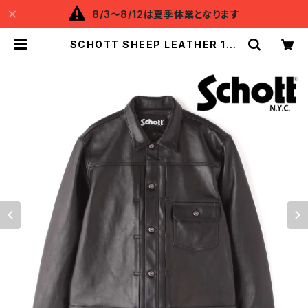
8/3～8/12は夏季休業となります
SCHOTT SHEEP LEATHER 1st
TRACKER JACKET | Backflow