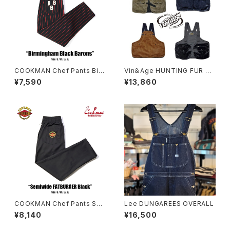
COOKMAN Chef Pants Bir
Vin＆Age HUNTING FUR VE
mingham Black Barons
ST
¥7,590
¥13,860
COOKMAN Chef Pants Se
Lee DUNGAREES OVERALL
miwide FATBURGER Black
¥8,140
¥16,500