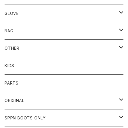
TOPS
UNCROWD
BUCO
GLOVE
BOTTOMS
SHADE
CYCLE ZOMBIES
SHOEI
MECHANIX WEAR
BAG
OTHER
TOPS
TOPS
SCHOTT
DIN MARKET
JRP
DEGNER
OTHER
BOTTOMS
CAP
OTHER
VANSON
72JAM
CHURCHILL
ROUGH TAIL
LEUS
KIDS
OTHER
SHIRTS
OTHER
TOYS McCOY
リード工業
NAPA
DIN MARKET
HTC
PARTS
JACKET
SHIRTS
OTHER
VIN&AGE
DIN MARKET
STREAM TRAIL
SLOW WEAR LION
ORIGINAL
CUT
CUT
TOPS
WEAR
BAG
HARLEY DAVIDSON
STANCE
TOPS
SPPN BOOTS ONLY