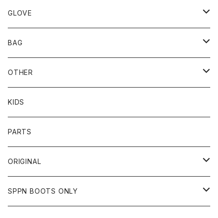
TOPS
UNCROWD
BUCO
GLOVE
BOTTOMS
SHADE
CYCLE ZOMBIES
SHOEI
MECHANIX WEAR
BAG
OTHER
TOPS
TOPS
SCHOTT
DIN MARKET
JRP
DEGNER
OTHER
BOTTOMS
CAP
OTHER
VANSON
72JAM
CHURCHILL
ROUGH TAIL
LEUS
KIDS
OTHER
SHIRTS
OTHER
TOYS McCOY
リード工業
NAPA
DIN MARKET
HTC
PARTS
JACKET
SHIRTS
OTHER
VIN&AGE
DIN MARKET
STREAM TRAIL
SLOW WEAR LION
ORIGINAL
CUT
CUT
TOPS
WEAR
BAG
HARLEY DAVIDSON
STANCE
TOPS
SPPN BOOTS ONLY
BOTTOMS
PANTS
BOTTOMS
OTHER
OTHER