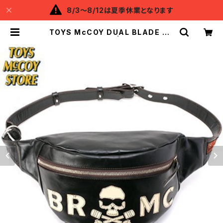
8/3～8/12は夏季休業となります
TOYS McCOY DUAL BLADE BA
G " B R M C " | Backflow