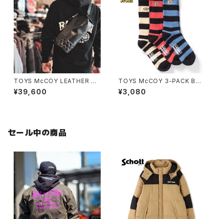
TOYS McCOY LEATHER DU
TOYS McCOY 3-PACK BOR
FFLE SACK
DER SOCKS
¥39,600
¥3,080
セール中の商品