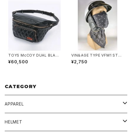
TOYS McCOY DUAL BLADE
VIN＆AGE TYPE VFM1 STRE
BAG MAX
CH FACE MASK
¥60,500
¥2,750
CATEGORY
APPAREL
BLUCO
HELMET