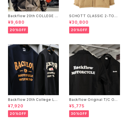
Backflow 20th COLLEGE C
SCHOTT CLASSIC 2-TONE
OACH JACKET
DOWN JACKET
¥9,680
¥30,800
20%OFF
20%OFF
Backflow 20th College Lo
Backflow Original T/C Ope
go T/C Sweat
n Collar S/S Work Shirt
¥7,920
¥5,775
20%OFF
30%OFF