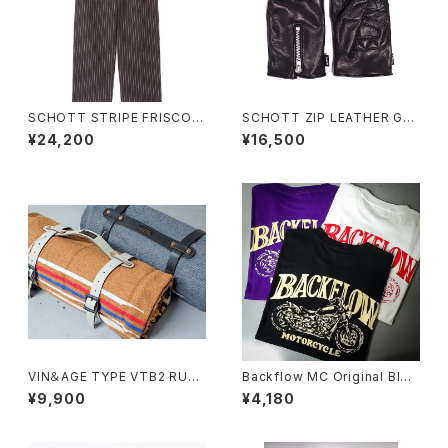
SCHOTT STRIPE FRISCO P
SCHOTT ZIP LEATHER GL
ANTS
OVE
¥24,200
¥16,500
VIN＆AGE TYPE VTB2 RUG
Backflow MC Original BIKE
& LEATHER RUG HOLDER
LOGO S/S TEE
¥9,900
¥4,180