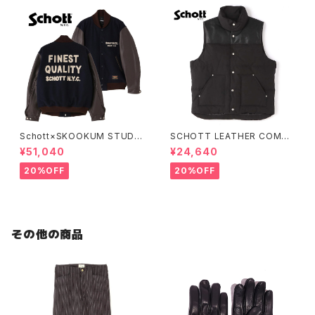
Schott×SKOOKUM STUDIU
SCHOTT LEATHER COMBI
M JACKET FINEST QUALIT
DOWN VEST
¥51,040
¥24,640
Y
20%OFF
20%OFF
その他の商品