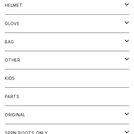
BLUCO
HELMET
TOPS
UNCROWD
BUCO
GLOVE
BOTTOMS
SHADE
CYCLE ZOMBIES
SHOEI
MECHANIX WEAR
BAG
OTHER
TOPS
TOPS
SCHOTT
DIN MARKET
JRP
DEGNER
OTHER
BOTTOMS
CAP
OTHER
VANSON
72JAM
CHURCHILL
ROUGH TAIL
LEUS
KIDS
OTHER
SHIRTS
OTHER
TOYS McCOY
リード工業
NAPA
DIN MARKET
HTC
PARTS
JACKET
SHIRTS
OTHER
VIN&AGE
DIN MARKET
STREAM TRAIL
SLOW WEAR LION
ORIGINAL
CUT
CUT
TOPS
WEAR
BAG
HARLEY DAVIDSON
STANCE
TOPS
SPPN BOOTS ONLY