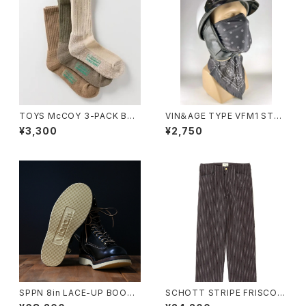
TOYS McCOY 3-PACK BO
VIN＆AGE TYPE VFM1 STRE
OTS SOCKS
CH FACE MASK
¥3,300
¥2,750
SPPN 8in LACE-UP BOOTS
SCHOTT STRIPE FRISCO P
Vibram 2060
ANTS