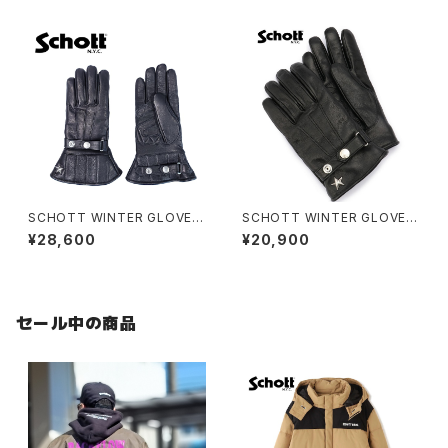
SCHOTT WINTER GLOVE
SCHOTT WINTER GLOVE S
MID
HORT
¥28,600
¥20,900
セール中の商品