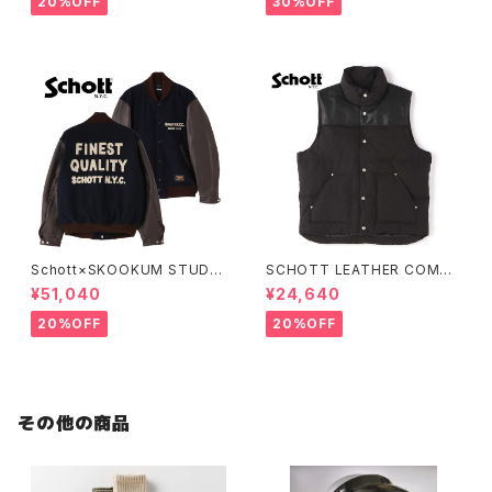
20%OFF
30%OFF
Schott×SKOOKUM STUDIU
SCHOTT LEATHER COMBI
M JACKET FINEST QUALIT
DOWN VEST
¥51,040
¥24,640
Y
20%OFF
20%OFF
その他の商品