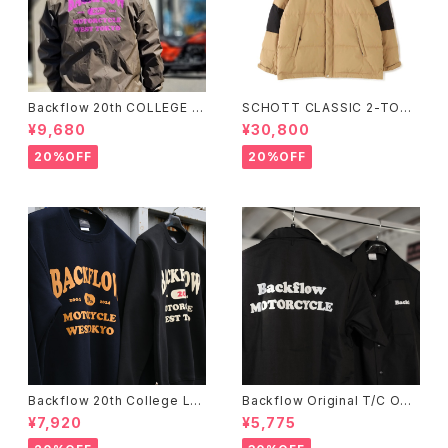
Backflow 20th COLLEGE C
SCHOTT CLASSIC 2-TONE
OACH JACKET
DOWN JACKET
¥9,680
¥30,800
20%OFF
20%OFF
Backflow 20th College Lo
Backflow Original T/C Ope
go T/C Sweat
n Collar S/S Work Shirt
¥7,920
¥5,775