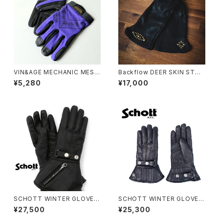
VIN&AGE MECHANIC MESH
Backflow DEER SKIN STUD
GLOVE
S GLOVE
¥5,280
¥17,000
SCHOTT WINTER GLOVE L
SCHOTT WINTER GLOVE
ONG
MID
¥27,500
¥25,300