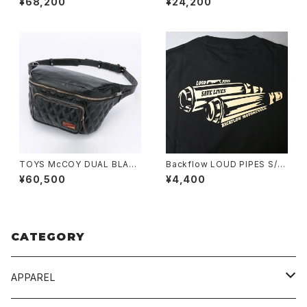
¥68,200
¥24,200
TOYS McCOY DUAL BLADE
Backflow LOUD PIPES S/S
BAG MAX
T-SHIRT
¥60,500
¥4,400
CATEGORY
APPAREL