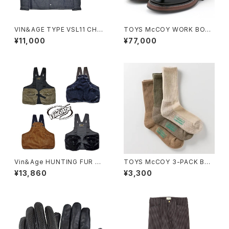
VIN＆AGE TYPE VSL11 CHA
TOYS McCOY WORK BOO
MBRAY SHIRT
TS "SAXON" GLASS LEATH
¥11,000
¥77,000
ER
Vin＆Age HUNTING FUR VE
TOYS McCOY 3-PACK BO
ST
OTS SOCKS
¥13,860
¥3,300