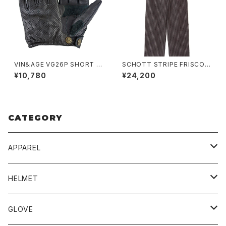
VIN＆AGE VG26P SHORT P
SCHOTT STRIPE FRISCO P
UNCHING GLOVES
ANTS
¥10,780
¥24,200
CATEGORY
APPAREL
BLUCO
HELMET
TOPS
UNCROWD
BUCO
GLOVE