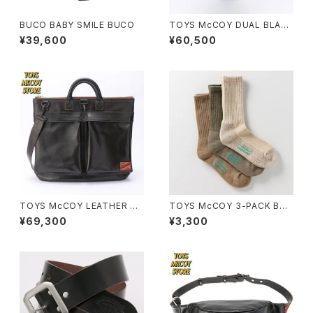
BUCO BABY SMILE BUCO
TOYS McCOY DUAL BLADE
BAG MAX
¥39,600
¥60,500
TOYS McCOY LEATHER HE
TOYS McCOY 3-PACK BO
LMET BAG
OTS SOCKS
¥69,300
¥3,300