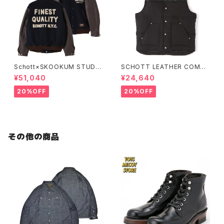
Schott×SKOOKUM STUDIU
SCHOTT LEATHER COMBI
M JACKET FINEST QUALIT
DOWN VEST
¥51,040
¥24,640
Y
20%OFF
20%OFF
その他の商品