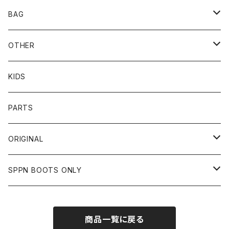
BOTTOMS
SHADE
CYCLE ZOMBIES
SHOEI
MECHANIX WEAR
BAG
OTHER
TOPS
TOPS
SCHOTT
DIN MARKET
JRP
DEGNER
OTHER
BOTTOMS
CAP
OTHER
VANSON
72JAM
CHURCHILL
ROUGH TAIL
LEUS
KIDS
OTHER
SHIRTS
OTHER
TOYS McCOY
リード工業
NAPA
DIN MARKET
HTC
PARTS
JACKET
SHIRTS
OTHER
VIN&AGE
DIN MARKET
STREAM TRAIL
SLOW WEAR LION
ORIGINAL
CUT
CUT
TOPS
WEAR
BAG
HARLEY DAVIDSON
STANCE
TOPS
SPPN BOOTS ONLY
BOTTOMS
PANTS
BOTTOMS
OTHER
OTHER
OTHER
CHIPPS COMPANY
AMERICAN GOODS
GOODS
BOOTS
商品一覧に戻る
JACKET
SHIRTS