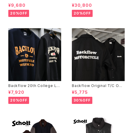
OACH JACKET
DOWN JACKET
¥9,680
¥30,800
20%OFF
20%OFF
Backflow 20th College Lo
Backflow Original T/C Ope
go T/C Sweat
n Collar S/S Work Shirt
¥7,920
¥5,775
20%OFF
30%OFF