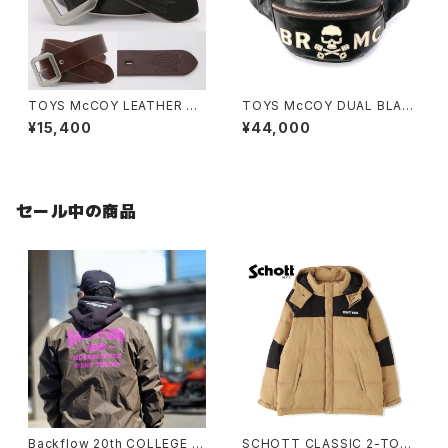
TOYS McCOY LEATHER GA
TOYS McCOY DUAL BLADE
RRISON BELT
BAG " B R M C "
¥15,400
¥44,000
セール中の商品
Backflow 20th COLLEGE C
SCHOTT CLASSIC 2-TONE