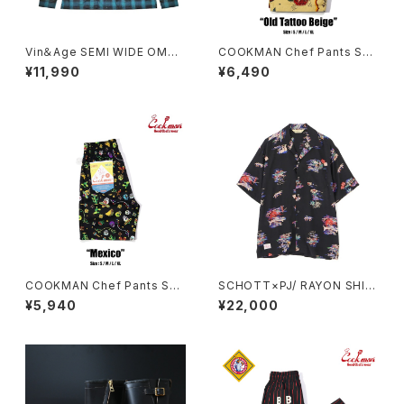
Vin＆Age SEMI WIDE OMBR
COOKMAN Chef Pants Sho
E CHECK SHIRT
rt Old Tattoo Beige
¥11,990
¥6,490
COOKMAN Chef Pants Sho
SCHOTT×PJ/ RAYON SHIR
rt Mexico
T ALOHALAND
¥5,940
¥22,000