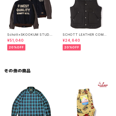
Schott×SKOOKUM STUDIU
SCHOTT LEATHER COMBI
M JACKET FINEST QUALIT
DOWN VEST
¥51,040
¥24,640
Y
20%OFF
20%OFF
その他の商品