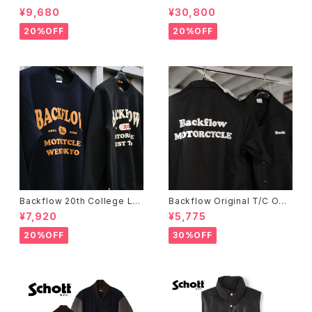
OACH JACKET
DOWN JACKET
¥9,680
¥30,800
20%OFF
20%OFF
Backflow 20th College Lo
Backflow Original T/C Ope
go T/C Sweat
n Collar S/S Work Shirt
¥7,920
¥5,775
20%OFF
30%OFF