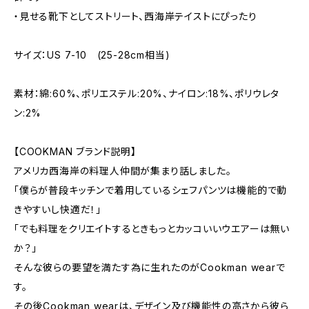
・見せる靴下としてストリート、西海岸テイストにぴったり
サイズ：US 7-10 (25-28cm相当)
素材：綿:60%、ポリエステル:20%、ナイロン:18%、ポリウレタ
ン:2%
【COOKMAN ブランド説明】
アメリカ西海岸の料理人仲間が集まり話しました。
「僕らが普段キッチンで着用しているシェフパンツは機能的で動
きやすいし快適だ！」
「でも料理をクリエイトするときもっとカッコいいウエアーは無い
か？」
そんな彼らの要望を満たす為に生れたのがCookman wearで
す。
その後Cookman wearは、デザイン及び機能性の高さから彼ら