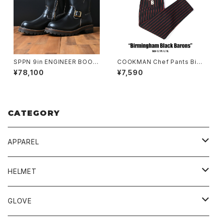
SPPN 9in ENGINEER BOOT
COOKMAN Chef Pants Bir
S BLACK TUMAZ
mingham Black Barons
¥78,100
¥7,590
CATEGORY
APPAREL
BLUCO
HELMET
TOPS
UNCROWD
BUCO
GLOVE