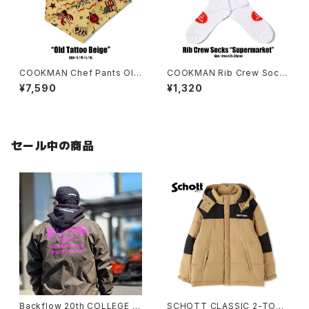
COOKMAN Chef Pants Old
COOKMAN Rib Crew Sock
Tattoo BEIGE
s
¥7,590
¥1,320
セール中の商品
Backflow 20th COLLEGE C
SCHOTT CLASSIC 2-TONE