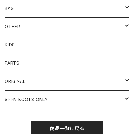
BOTTOMS
SHADE
CYCLE ZOMBIES
SHOEI
MECHANIX WEAR
BAG
OTHER
TOPS
TOPS
SCHOTT
DIN MARKET
JRP
DEGNER
OTHER
BOTTOMS
CAP
OTHER
VANSON
72JAM
CHURCHILL
ROUGH TAIL
LEUS
KIDS
OTHER
SHIRTS
OTHER
TOYS McCOY
リード工業
NAPA
DIN MARKET
HTC
PARTS
JACKET
SHIRTS
OTHER
VIN&AGE
DIN MARKET
STREAM TRAIL
SLOW WEAR LION
ORIGINAL
CUT
CUT
TOPS
WEAR
BAG
HARLEY DAVIDSON
STANCE
TOPS
SPPN BOOTS ONLY
BOTTOMS
PANTS
BOTTOMS
OTHER
OTHER
OTHER
CHIPPS COMPANY
AMERICAN GOODS
GOODS
BOOTS
商品一覧に戻る
JACKET
SHIRTS