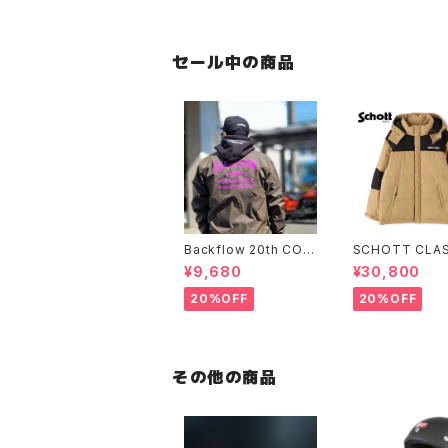
セール中の商品
Backflow 20th COL
SCHOTT CLAS
LEGE COACH JACK
-TONE DOWN
¥9,680
¥30,800
ET
ET
20%OFF
20%OFF
その他の商品