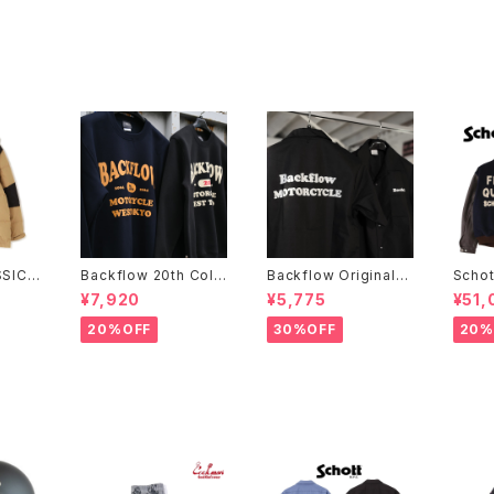
SIC 2
Backflow 20th Coll
Backflow Original
Scho
 JACK
ege Logo T/C Swea
T/C Open Collar S/S
STUD
¥7,920
¥5,775
¥51,
t
Work Shirt
INES
20%OFF
30%OFF
20%