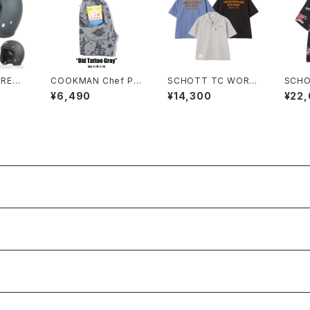
GREAS
COOKMAN Chef Pa
SCHOTT TC WORK
SCHO
0's P
nts Short Old Tatto
SHIRT AMERICAN B
N SH
¥6,490
¥14,300
¥22
o Gray
RAND WITH PRIDE E
D
MB