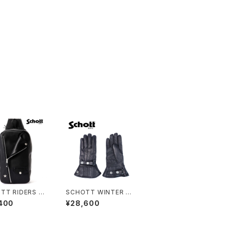
TT RIDERS SL
SCHOTT WINTER G
BAG
LOVE MID
400
¥28,600