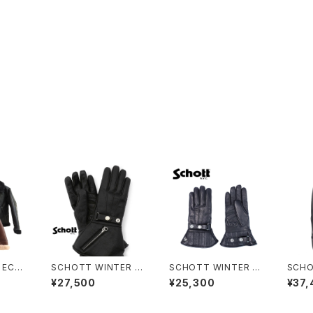
 ECO
SCHOTT WINTER G
SCHOTT WINTER G
SCHO
KET
LOVE LONG
LOVE MID
ING 
¥27,500
¥25,300
¥37,