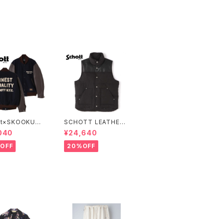
tt×SKOOKUM
SCHOTT LEATHER
IUM JACKET F
COMBI DOWN VEST
040
¥24,640
T QUALITY
OFF
20%OFF