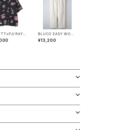
TT×PJ/ RAYO
BLUCO EASY WORK
IRT ALOHALAN
PANTS
,000
¥13,200