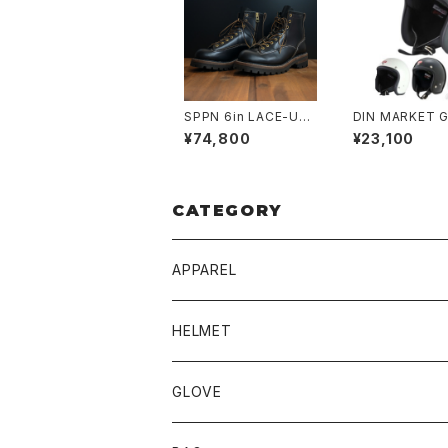
SPPN 6in LACE-UP
DIN MARKET 
BOOTS BLACK TUM
ER HELMETS 6
¥74,800
¥23,100
AZ
LAIN
CATEGORY
APPAREL
BLUCO
HELMET
TOPS
UNCROWD
BUCO
GLOVE
BOTTOMS