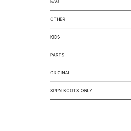
SHADE
CYCLE ZOMBIES
SHOEI
MECHANIX WEAR
BAG
OTHER
TOPS
TOPS
SCHOTT
DIN MARKET
JRP
DEGNER
OTHER
BOTTOMS
CAP
OTHER
VANSON
72JAM
CHURCHILL
ROUGH TAIL
LEUS
KIDS
OTHER
SHIRTS
OTHER
TOYS McCOY
リード工業
NAPA
DIN MARKET
HTC
PARTS
JACKET
SHIRTS
OTHER
VIN&AGE
DIN MARKET
STREAM TRAIL
SLOW WEAR LION
ORIGINAL
CUT
CUT
TOPS
WEAR
BAG
HARLEY DAVIDSON
STANCE
TOPS
SPPN BOOTS ONLY
BOTTOMS
PANTS
BOTTOMS
OTHER
OTHER
OTHER
CHIPPS COMPANY
AMERICAN GOODS
GOODS
BOOTS
JACKET
SHIRTS
ROUGH TAIL
VANLIFE
ACCESSORIES