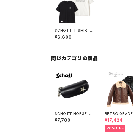
SCHOTT T-SHIRT
"GIRLS WITH BULLD
¥6,600
OG
同じカテゴリの商品
SCHOTT HORSE HI
RETRO GRADE
DE KEY CASE
MOUTON JAC
¥7,700
¥17,424
20%OFF