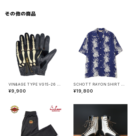
その他の商品
VIN&AGE TYPE VG15-26 SK
SCHOTT RAYON SHIRT CA
ELETON GLOVES
CTUS
¥9,900
¥19,800