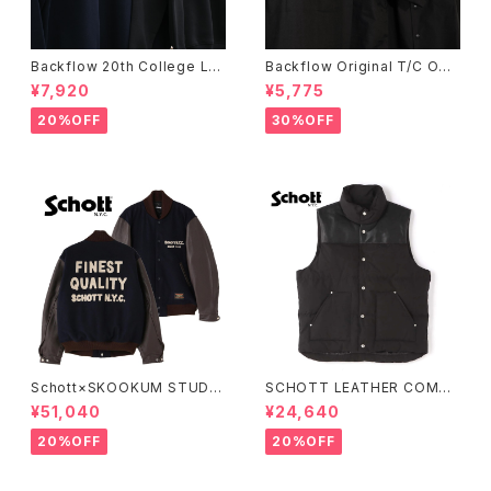
Backflow 20th College Lo
Backflow Original T/C Ope
go T/C Sweat
n Collar S/S Work Shirt
¥7,920
¥5,775
20%OFF
30%OFF
Schott×SKOOKUM STUDIU
SCHOTT LEATHER COMBI
M JACKET FINEST QUALIT
DOWN VEST
¥51,040
¥24,640
Y
20%OFF
20%OFF