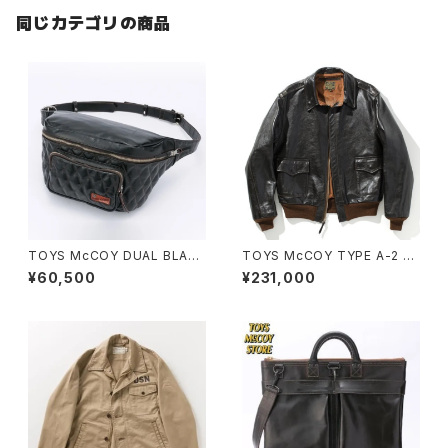
同じカテゴリの商品
TOYS McCOY DUAL BLADE
TOYS McCOY TYPE A-2 JA
BAG MAX
CKET MFG. CO
¥60,500
¥231,000