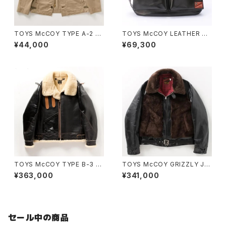
TOYS McCOY TYPE A-2 D
TOYS McCOY LEATHER HE
ECK, COMMERCIAL VER
LMET BAG
¥44,000
¥69,300
TOYS McCOY TYPE B-3 R
TOYS McCOY GRIZZLY JA
WA CLOTHING CO.BLACK
CKET
¥363,000
¥341,000
VER.
セール中の商品