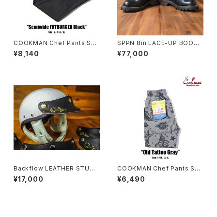
COOKMAN Chef Pants Se
SPPN 8in LACE-UP BOOTS
miwide FATBURGER Black
IVORY/BLACK TUMAZ
¥8,140
¥77,000
Backflow LEATHER STUDS
COOKMAN Chef Pants Sho
VISOR
rt Old Tattoo Gray
¥17,000
¥6,490