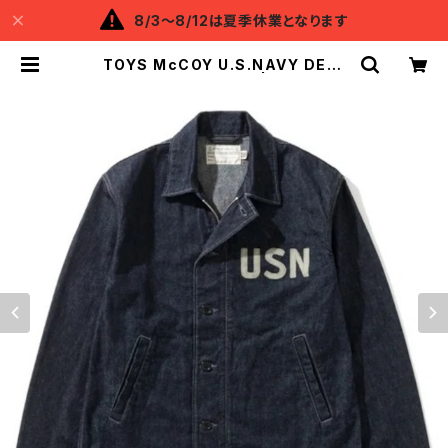
8/3～8/12は夏季休業となります
TOYS McCOY U.S.NAVY DENI
M UTILITY JACKET | Backflow