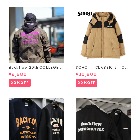
Backflow 20th COLLEGE C
SCHOTT CLASSIC 2-TONE
OACH JACKET
DOWN JACKET
¥9,680
¥30,800
20%OFF
20%OFF