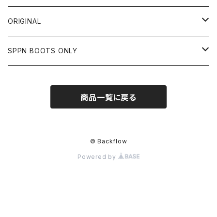
JACKET
SHIRTS
OTHER
VIN&AGE
DIN MARKET
STREAM TRAIL
SLOW WEAR LION
ORIGINAL
CUT
CUT
TOPS
WEAR
BAG
HARLEY DAVIDSON
STANCE
TOPS
SPPN BOOTS ONLY
BOTTOMS
PANTS
BOTTOMS
OTHER
OTHER
OTHER
CHIPPS COMPANY
AMERICAN GOODS
GOODS
BOOTS
商品一覧に戻る
JACKET
SHIRTS
ROUGH TAIL
VANLIFE
ACCESSORIES
CUT
RETRO GRADE
© Backflow
Powered by
SWEAT
ALPHA INDUSTRIES
EDWIN