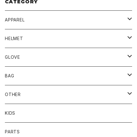
CATEGORY
APPAREL
BLUCO
HELMET
TOPS
UNCROWD
BUCO
GLOVE
BOTTOMS
SHADE
CYCLE ZOMBIES
SHOEI
MECHANIX WEAR
BAG
OTHER
TOPS
TOPS
SCHOTT
DIN MARKET
JRP
DEGNER
OTHER
BOTTOMS
CAP
OTHER
VANSON
72JAM
CHURCHILL
ROUGH TAIL
LEUS
KIDS
OTHER
SHIRTS
OTHER
TOYS McCOY
リード工業
NAPA
DIN MARKET
HTC
PARTS