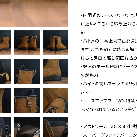
・内羽式のレーストウトウは
に近いところから締め上げら
能
・ハトメの一番上まで紐を通
ます。これを窮屈に感じる場
けると足首の駆動範囲は広
・好みのホールド感にブーツ
のが魅力
・ハイトの高いブーツのメリッ
さです
・レースアップブーツの 特徴
元が守られているという感覚
・アウトソールはDr.Sole社
・スーパーグリップラバーコ