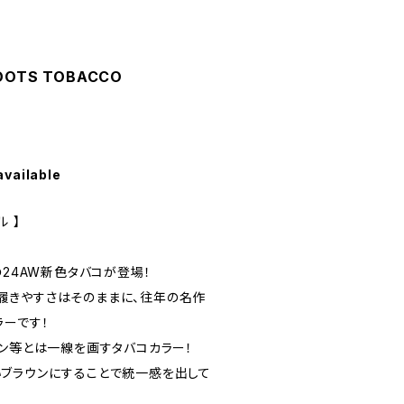
BOOTS TOBACCO
available
 】
の24AW新色タバコが登場！
様の履きやすさはそのままに、往年の名作
ラーです！
ウン等とは一線を画すタバコカラー！
ブラウンにすることで統一感を出して