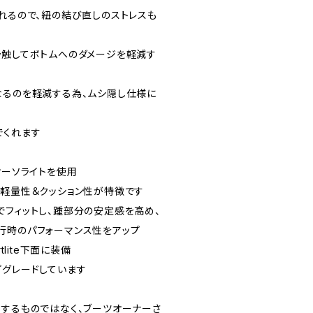
られるので、紐の結び直しのストレスも
接触してボトムへのダメージを軽減す
なるのを軽減する為、ムシ隠し仕様に
でくれます
/ オーソライトを使用
、軽量性＆クッション性が特徴です
でフィットし、踵部分の安定感を高め、
行時のパフォーマンス性をアップ
tlite下面に装備
プグレードしています
張するものではなく、ブーツオーナーさ