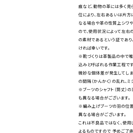
痕など、動物の革には多く見
位により、左右あるいは片方
なる場合や革の性質上シワや
ので、使用状況によって左右
の素材であるという証であり
ければ幸いです。
※靴づくりは革製品の中で唯
込みと呼ばれる作業工程です
微妙な個体差が発生してしま
の間隔（かんかく）の乱れ、ミ
※ブーツのシャフト（筒丈）
も異なる場合がございます。
※編み上げブーツの羽の位置
異なる場合がございます。
これは不良品ではなく、使用
よるものですので 予めご了