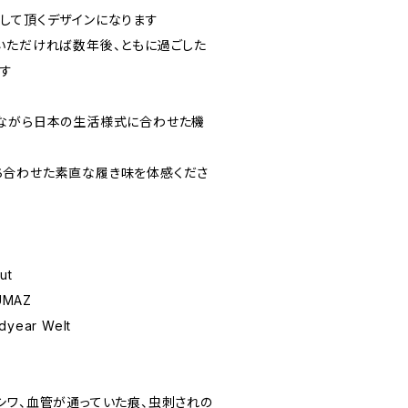
して頂くデザインになります
いただければ数年後、ともに過ごした
ます
ながら日本の生活様式に合わせた機
ち合わせた素直な履き味を体感くださ
ut
UMAZ
odyear Welt
シワ、血管が通っていた痕、虫刺されの