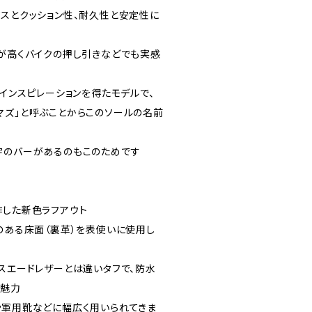
クスとクッション性、耐久性と安定性に
力が高くバイクの押し引きなどでも実感
らインスピレーションを得たモデルで、
マズ」と呼ぶことからこのソールの名前
字のバーがあるのもこのためです
作した新色ラフアウト
のある床面（裏革）を表使いに使用し
のスエードレザーとは違いタフで、防水
が魅力
や軍用靴などに幅広く用いられてきま