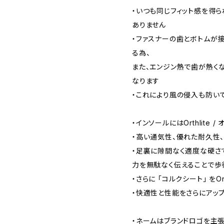
・いつも同じフィット感を得
ありません
・ファスナーの歯とボトムが
る為、
また、エンジン熱で歯が熱く
なります
・これにより風の侵入も防い
・インソールにはOrthlite 
・高い通気性、優れた耐久性
・足裏に隙間なく適度な硬さ
力を無駄なく伝えることで歩
・さらに 「コルクシート」 をOr
・快適性と性能をさらにアッ
・ネームはブランドロゴを主