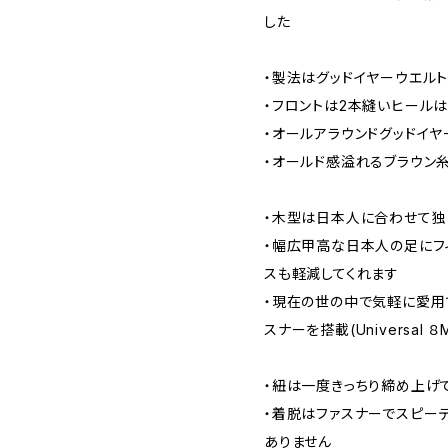
した
・製法はグッドイヤーウエル
・フロントは2本縫いヒールは
・オールアラウンドグッドイ
・オールド感溢れるブラウン
・木型は日本人に合わせて独
・幅広甲高な日本人の足にフ
スも軽減してくれます
・現在の世の中で気軽に愛用
スナーを搭載(Universal ８M
・紐は一度きっちり締め上げ
・着脱はファスナーでスピー
ありません