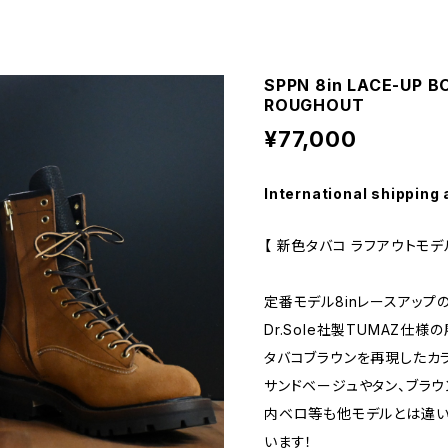
SPPN 8in LACE-UP 
ROUGHOUT
¥77,000
International shipping 
【 新色タバコ ラフアウトモデル
定番モデル8inレースアップ
Dr.Sole社製TUMAZ仕
タバコブラウンを再現したカ
サンドベージュやタン、ブラ
内ベロ等も他モデルとは違い
います！