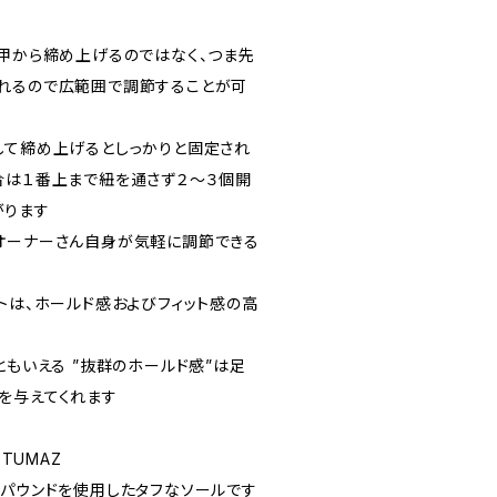
、甲から締め上げるのではなく、つま先
れるので広範囲で調節することが可
して締め上げるとしっかりと固定され
合は１番上まで紐を通さず２～３個開
がります
オーナーさん自身が気軽に調節できる
トは、ホールド感およびフィット感の高
ともいえる ”抜群のホールド感”は足
を与えてくれます
製TUMAZ
ンパウンドを使用したタフなソールです