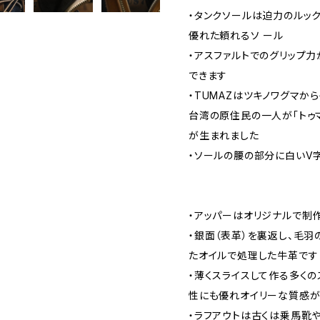
・タンクソールは迫力のルッ
優れた頼れるソ ール
・アスファルトでのグリップ
できます
・TUMAZはツキノワグマか
台湾の原住民の一人が「トゥ
が生まれました
・ソールの腰の部分に白いV
・アッパーはオリジナルで制
・銀面（表革）を裏返し、毛羽
たオイルで処理した牛革です
・薄くスライスして作る多く
性にも優れオイリーな質感
・ラフアウトは古くは乗馬靴